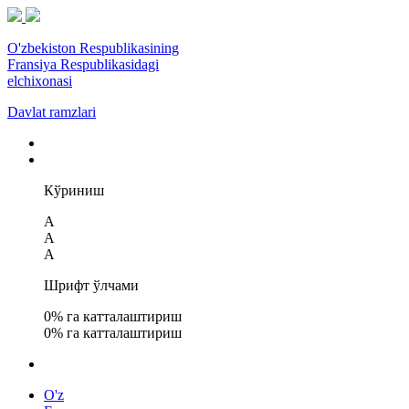
O'zbekiston Respublikasining
Fransiya Respublikasidagi
elchixonasi
Davlat ramzlari
Кўриниш
A
A
A
Шрифт ўлчами
0
% га катталаштириш
0
% га катталаштириш
O'z