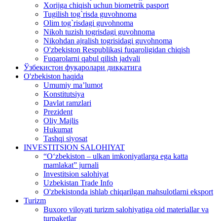
Xorijga chiqish uchun biometrik pasport
Tugilish tog`risda guvohnoma
Olim tog`risdagi guvohnoma
Nikoh tuzish togrisdagi guvohnoma
Nikohdan ajralish togrisidagi guvohnoma
O'zbekiston Respublikasi fuqaroligidan chiqish
Fuqarolarni qabul qilish jadvali
Ўзбекистон фуқаролари диққатига
O'zbekiston haqida
Umumiy ma’lumot
Konstitutsiya
Davlat ramzlari
Prezident
Oliy Majlis
Hukumat
Tashqi siyosat
INVESTITSION SALOHIYAT
“Oʻzbekiston – ulkan imkoniyatlarga ega katta
mamlakat” jurnali
Investitsion salohiyat
Uzbekistan Trade Info
O'zbekistonda ishlab chiqarilgan mahsulotlarni eksport
Turizm
Buxoro viloyati turizm salohiyatiga oid materiallar va
turpaketlar