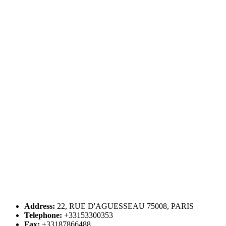
Address:
22, RUE D'AGUESSEAU 75008, PARIS
Telephone:
+33153300353
Fax:
+33187866488