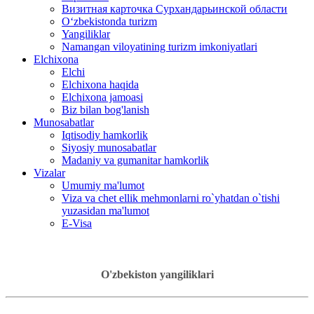
Визитная карточка Сурхандарьинской области
Oʻzbekistonda turizm
Yangiliklar
Namangan viloyatining turizm imkoniyatlari
Elchixona
Elchi
Elchixona haqida
Elchixona jamoasi
Biz bilan bog'lanish
Munosabatlar
Iqtisodiy hamkorlik
Siyosiy munosabatlar
Madaniy va gumanitar hamkorlik
Vizalar
Umumiy ma'lumot
Viza va chet ellik mehmonlarni ro`yhatdan o`tishi
yuzasidan ma'lumot
E-Visa
O'zbekiston yangiliklari