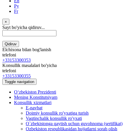
En
Ру
Fr
×
Sayt bo'yicha qidiruv...
Qidiruv
Elchixona bilan bog'lanish
telefoni
+33153300353
Konsullik masalalari bo'yicha
telefoni
+33153300355
Toggle navigation
Oʻzbekiston Prezidenti
Mening Konstitutsiyam
Konsullik xizmatlari
E-navbat
Doimiy konsullik ro'yxatiga turish
Vaqtinchalik konsullik ro'yxati
O`zbekistonga qaytish uchun guvohnoma (sertifikat)
Ozbekiston respublikasidan hujjatlarni sorab olish