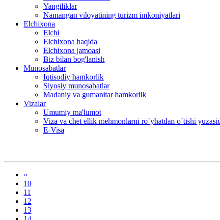
Yangiliklar
Namangan viloyatining turizm imkoniyatlari
Elchixona
Elchi
Elchixona haqida
Elchixona jamoasi
Biz bilan bog'lanish
Munosabatlar
Iqtisodiy hamkorlik
Siyosiy munosabatlar
Madaniy va gumanitar hamkorlik
Vizalar
Umumiy ma'lumot
Viza va chet ellik mehmonlarni ro`yhatdan o`tishi yuzas
E-Visa
«
10
11
12
13
14