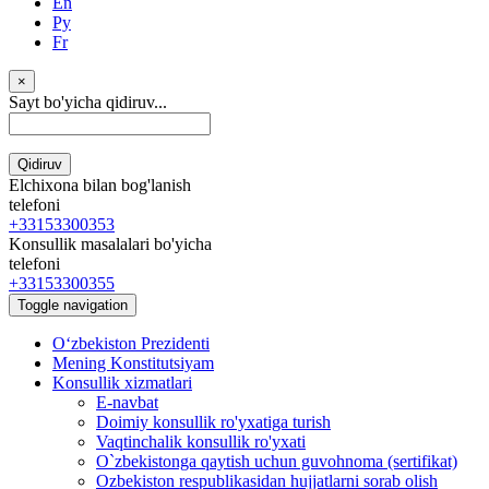
En
Ру
Fr
×
Sayt bo'yicha qidiruv...
Qidiruv
Elchixona bilan bog'lanish
telefoni
+33153300353
Konsullik masalalari bo'yicha
telefoni
+33153300355
Toggle navigation
Oʻzbekiston Prezidenti
Mening Konstitutsiyam
Konsullik xizmatlari
E-navbat
Doimiy konsullik ro'yxatiga turish
Vaqtinchalik konsullik ro'yxati
O`zbekistonga qaytish uchun guvohnoma (sertifikat)
Ozbekiston respublikasidan hujjatlarni sorab olish