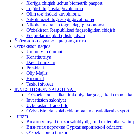
Xorijga chiqish uchun biometrik pasport
Tugilish tog`risda guvohnoma
Olim tog`risdagi guvohnoma
Nikoh tuzish togrisdagi guvohnoma
Nikohdan ajralish togrisidagi guvohnoma
O'zbekiston Respublikasi fuqaroligidan chiqish
Fuqarolarni qabul qilish jadvali
Ўзбекистон фуқаролари диққатига
O'zbekiston haqida
Umumiy ma’lumot
Konstitutsiya
Davlat ramzlari
Prezident
Oliy Majlis
Hukumat
Tashqi siyosat
INVESTITSION SALOHIYAT
“Oʻzbekiston – ulkan imkoniyatlarga ega katta mamlakat”
Investitsion salohiyat
Uzbekistan Trade Info
O'zbekistonda ishlab chiqarilgan mahsulotlarni eksport
Turizm
Buxoro viloyati turizm salohiyatiga oid materiallar va tur
Визитная карточка Сурхандарьинской области
Oʻzbekistonda turizm