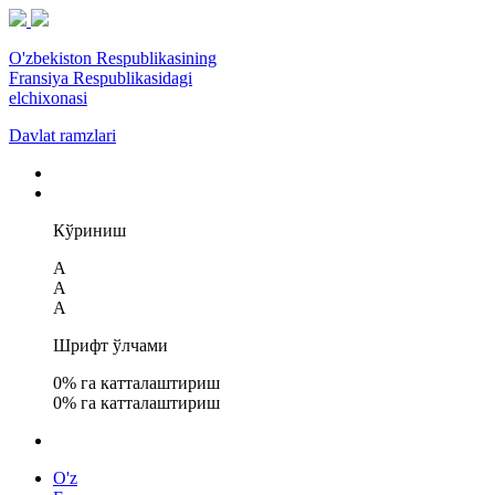
O'zbekiston Respublikasining
Fransiya Respublikasidagi
elchixonasi
Davlat ramzlari
Кўриниш
A
A
A
Шрифт ўлчами
0
% га катталаштириш
0
% га катталаштириш
O'z