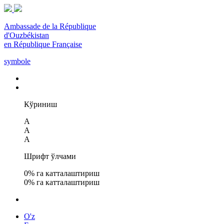
Ambassade de la République
d'Ouzbékistan
en République Française
symbole
Кўриниш
A
A
A
Шрифт ўлчами
0
% га катталаштириш
0
% га катталаштириш
O'z