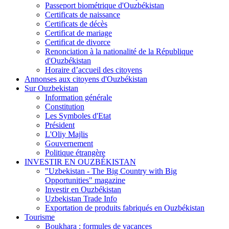
Passeport biométrique d'Ouzbékistan
Certificats de naissance
Certificats de décès
Certificat de mariage
Certificat de divorce
Renonciation à la nationalité de la République
d'Ouzbékistan
Horaire d’accueil des citoyens
Annonses aux citoyens d'Ouzbékistan
Sur Ouzbekistan
Information générale
Constitution
Les Symboles d'Etat
Président
L'Oliy Majlis
Gouvernement
Politique étrangère
INVESTIR EN OUZBÉKISTAN
"Uzbekistan - The Big Country with Big
Opportunities" magazine
Investir en Ouzbékistan
Uzbekistan Trade Info
Exportation de produits fabriqués en Ouzbékistan
Tourisme
Boukhara : formules de vacances