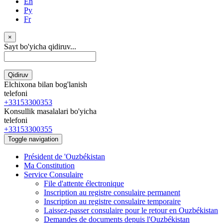
En
Ру
Fr
×
Sayt bo'yicha qidiruv...
Qidiruv
Elchixona bilan bog'lanish
telefoni
+33153300353
Konsullik masalalari bo'yicha
telefoni
+33153300355
Toggle navigation
Président de 'Ouzbékistan
Ma Constitution
Service Consulaire
File d'attente électronique
Inscription au registre consulaire permanent
Inscription au registre consulaire temporaire
Laissez-passer consulaire pour le retour en Ouzbékistan
Demandes de documents depuis l'Ouzbékistan