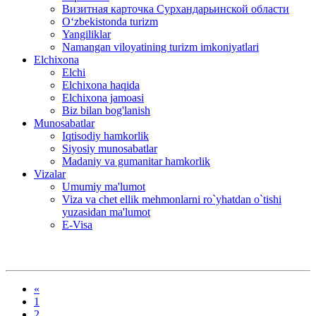
Визитная карточка Сурхандарьинской области
Oʻzbekistonda turizm
Yangiliklar
Namangan viloyatining turizm imkoniyatlari
Elchixona
Elchi
Elchixona haqida
Elchixona jamoasi
Biz bilan bog'lanish
Munosabatlar
Iqtisodiy hamkorlik
Siyosiy munosabatlar
Madaniy va gumanitar hamkorlik
Vizalar
Umumiy ma'lumot
Viza va chet ellik mehmonlarni ro`yhatdan o`tishi
yuzasidan ma'lumot
E-Visa
«
1
2