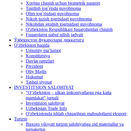
Xorijga chiqish uchun biometrik pasport
Tugilish tog`risda guvohnoma
Olim tog`risdagi guvohnoma
Nikoh tuzish togrisdagi guvohnoma
Nikohdan ajralish togrisidagi guvohnoma
O'zbekiston Respublikasi fuqaroligidan chiqish
Fuqarolarni qabul qilish jadvali
Ўзбекистон фуқаролари диққатига
O'zbekiston haqida
Umumiy ma’lumot
Konstitutsiya
Davlat ramzlari
Prezident
Oliy Majlis
Hukumat
Tashqi siyosat
INVESTITSION SALOHIYAT
“Oʻzbekiston – ulkan imkoniyatlarga ega katta
mamlakat” jurnali
Investitsion salohiyat
Uzbekistan Trade Info
O'zbekistonda ishlab chiqarilgan mahsulotlarni eksport
Turizm
Buxoro viloyati turizm salohiyatiga oid materiallar va
turpaketlar