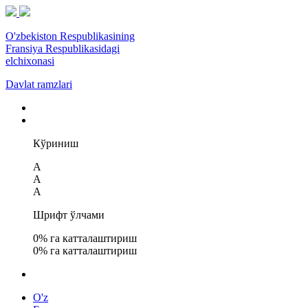
O'zbekiston Respublikasining
Fransiya Respublikasidagi
elchixonasi
Davlat ramzlari
Кўриниш
A
A
A
Шрифт ўлчами
0
% га катталаштириш
0
% га катталаштириш
O'z