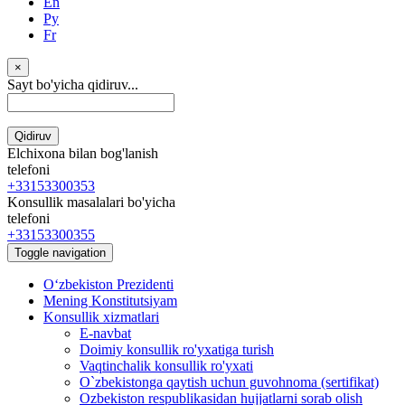
En
Ру
Fr
×
Sayt bo'yicha qidiruv...
Qidiruv
Elchixona bilan bog'lanish
telefoni
+33153300353
Konsullik masalalari bo'yicha
telefoni
+33153300355
Toggle navigation
Oʻzbekiston Prezidenti
Mening Konstitutsiyam
Konsullik xizmatlari
E-navbat
Doimiy konsullik ro'yxatiga turish
Vaqtinchalik konsullik ro'yxati
O`zbekistonga qaytish uchun guvohnoma (sertifikat)
Ozbekiston respublikasidan hujjatlarni sorab olish