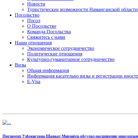
Новости
Туристические возможности Наманганской области
Посольство
Посол
О Посольстве
Команда Посольства
Свяжитесь с нами
Наши отношения
Экономическое сотрудничество
Политические отношения
Культурно-гуманитарное сотрудничество
Визы
Общая информация
Информация касательно визы и регистрации иностр
E-Visa
Президент Узбекистана Шавкат Мирзиёев обсудил расширение многоплан