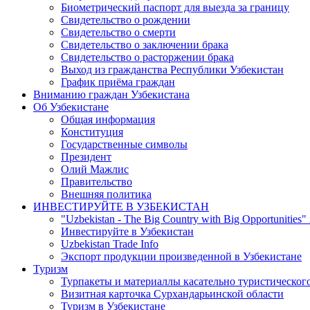
Биометрический паспорт для выезда за границу
Свидетельство о рождении
Свидетельство о смерти
Свидетельство о заключении брака
Свидетельство о расторжении брака
Выход из гражданства Республики Узбекистан
График приёма граждан
Вниманию граждан Узбекистана
Об Узбекистане
Общая информация
Конституция
Государственные символы
Президент
Олий Мажлис
Правительство
Внешняя политика
ИНВЕСТИРУЙТЕ В УЗБЕКИСТАН
"Uzbekistan - The Big Country with Big Opportunities"
Инвестируйте в Узбекистан
Uzbekistan Trade Info
Экспорт продукции произведенной в Узбекистане
Туризм
Турпакеты и материаллы касательно туристическог
Визитная карточка Сурхандарьинской области
Туризм в Узбекистане