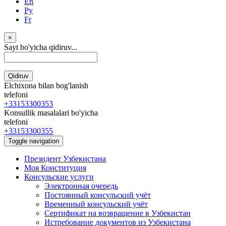
En
Ру
Fr
×
Sayt bo'yicha qidiruv...
Qidiruv
Elchixona bilan bog'lanish
telefoni
+33153300353
Konsullik masalalari bo'yicha
telefoni
+33153300355
Toggle navigation
Президент Узбекистана
Моя Конституция
Консульские услуги
Электронная очередь
Постоянный консульский учёт
Временный консульский учёт
Сертификат на возвращение в Узбекистан
Истребование документов из Узбекистана