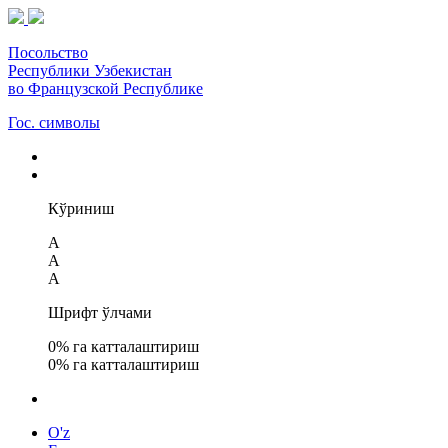
Посольство
Республики Узбекистан
во Французской Республике
Гос. символы
Кўриниш
A
A
A
Шрифт ўлчами
0
% га катталаштириш
0
% га катталаштириш
O'z