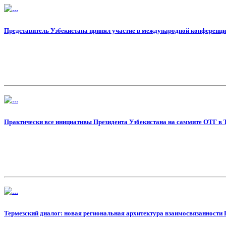
Представитель Узбекистана принял участие в международной конференц
Практически все инициативы Президента Узбекистана на саммите ОТГ в 
Термезский диалог: новая региональная архитектура взаимосвязанности