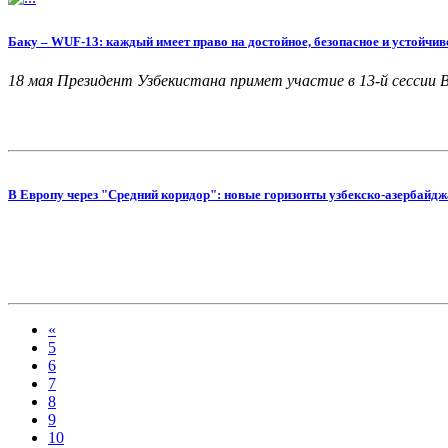
Баку – WUF-13: каждый имеет право на достойное, безопасное и устойчив
18 мая Президент Узбекистана примет участие в 13-й сессии 
В Европу через "Средний коридор": новые горизонты узбекско-азербайдж
«
5
6
7
8
9
10