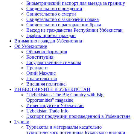
Биометрический паспорт для выезда за границу
Свидетельство о рождении
Свидетельство о смерти
Свидетельство о заключении брака
Свидетельство о расторжении брака
Выход из гражданства Республики Узбекистан
График приёма граждан
Вниманию граждан Узбекистана
Об Узбекистане
Общая информация
Конституция
Государственные символы
Президент
Олий Мажлис
Правительство
Внешняя политика
ИНВЕСТИРУЙТЕ В УЗБЕКИСТАН
"Uzbekistan - The Big Country with Big
Opportunities" magazine
Инвестируйте в Узбекистан
Uzbekistan Trade Info
Экспорт продукции произведенной в Узбекистане
Туризм
Турпакеты и материаллы касательно
туристического потенциала Бухарского вилоята