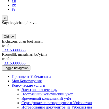
En
Ру
Fr
×
Sayt bo'yicha qidiruv...
Qidiruv
Elchixona bilan bog'lanish
telefoni
+33153300353
Konsullik masalalari bo'yicha
telefoni
+33153300355
Toggle navigation
Президент Узбекистана
Моя Конституция
Консульские услуги
Электронная очередь
Постоянный консульский учёт
Временный консульский учёт
Сертификат на возвращение в Узбекистан
Истребование документов из Узбекистана