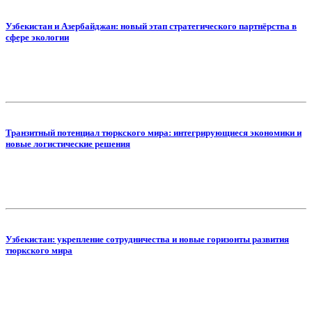
Узбекистан и Азербайджан: новый этап стратегического партнёрства в
сфере экологии
Транзитный потенциал тюркского мира: интегрирующиеся экономики и
новые логистические решения
Узбекистан: укрепление сотрудничества и новые горизонты развития
тюркского мира