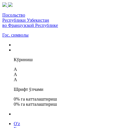
Посольство
Республики Узбекистан
во Французской Республике
Гос. символы
Кўриниш
A
A
A
Шрифт ўлчами
0
% га катталаштириш
0
% га катталаштириш
O'z