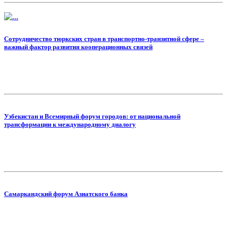
Сотрудничество тюркских стран в транспортно-транзитной сфере –
важный фактор развития кооперационных связей
Узбекистан и Всемирный форум городов: от национальной
трансформации к международному диалогу
Самаркандский форум Азиатского банка