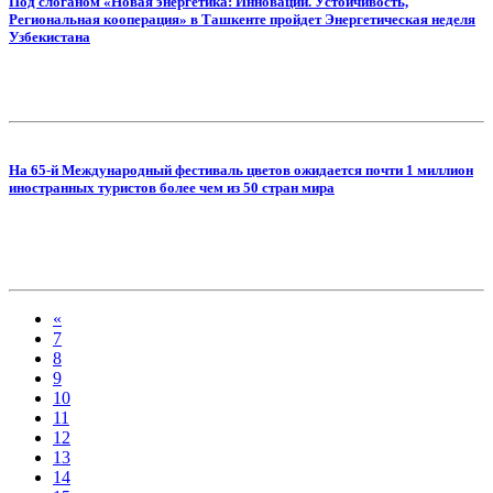
Под слоганом «Новая энергетика: Инновации. Устойчивость,
Региональная кооперация» в Ташкенте пройдет Энергетическая неделя
Узбекистана
На 65-й Международный фестиваль цветов ожидается почти 1 миллион
иностранных туристов более чем из 50 стран мира
«
7
8
9
10
11
12
13
14