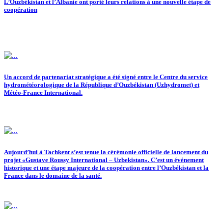
L’Ouzbékistan et l’Albanie ont porté leurs relations à une nouvelle étape de
coopération
Un accord de partenariat stratégique a été signé entre le Centre du service
hydrométéorologique de la République d’Ouzbékistan (Uzhydromet) et
Météo-France International.
Aujourd’hui à Tachkent s’est tenue la cérémonie officielle de lancement du
projet «Gustave Roussy International – Uzbekistan». C’est un événement
historique et une étape majeure de la coopération entre l’Ouzbékistan et la
France dans le domaine de la santé.