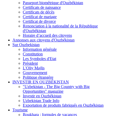
Passeport biométrique d'Ouzbékistan
Certificats de naissance
Certificats de décès
Certificat de mariage
Certificat de divorce
Renonciation à la nationalité de la République
d'Ouzbékistan
Horaire d’accueil des citoyens
Annonses aux citoyens d'Ouzbékistan
Sur Ouzbekistan
Information générale
Constitution
Les Symboles d'Etat
Président
L'Oliy Majlis
Gouvernement
Politique étrangère
INVESTIR EN OUZBÉKISTAN
"Uzbekistan - The Big Country with Big
Opportunities" magazine
Investir en Ouzbékistan
Uzbekistan Trade Info
Exportation de produits fabriqués en Ouzbékistan
Tourisme
Boukhara : formules de vacances