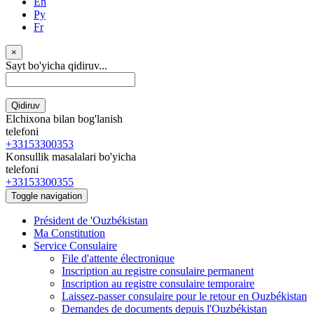
En
Ру
Fr
×
Sayt bo'yicha qidiruv...
Qidiruv
Elchixona bilan bog'lanish
telefoni
+33153300353
Konsullik masalalari bo'yicha
telefoni
+33153300355
Toggle navigation
Président de 'Ouzbékistan
Ma Constitution
Service Consulaire
File d'attente électronique
Inscription au registre consulaire permanent
Inscription au registre consulaire temporaire
Laissez-passer consulaire pour le retour en Ouzbékistan
Demandes de documents depuis l'Ouzbékistan