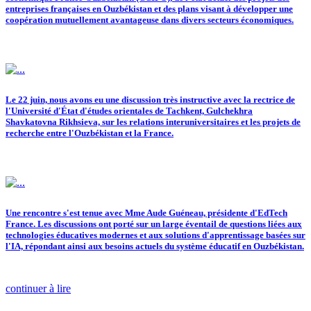
entreprises françaises en Ouzbékistan et des plans visant à développer une
coopération mutuellement avantageuse dans divers secteurs économiques.
Le 22 juin, nous avons eu une discussion très instructive avec la rectrice de
l'Université d'État d'études orientales de Tachkent, Gulchekhra
Shavkatovna Rikhsieva, sur les relations interuniversitaires et les projets de
recherche entre l'Ouzbékistan et la France.
Une rencontre s'est tenue avec Mme Aude Guéneau, présidente d'EdTech
France. Les discussions ont porté sur un large éventail de questions liées aux
technologies éducatives modernes et aux solutions d'apprentissage basées sur
l'IA, répondant ainsi aux besoins actuels du système éducatif en Ouzbékistan.
continuer à lire