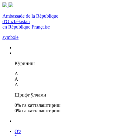
Ambassade de la République
d'Ouzbékistan
en République Française
symbole
Кўриниш
A
A
A
Шрифт ўлчами
0
% га катталаштириш
0
% га катталаштириш
O'z