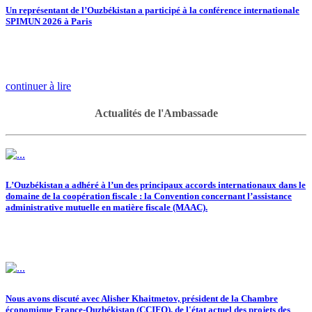
Un représentant de l’Ouzbékistan a participé à la conférence internationale
SPIMUN 2026 à Paris
continuer à lire
Actualités de l'Ambassade
L’Ouzbékistan a adhéré à l’un des principaux accords internationaux dans le
domaine de la coopération fiscale : la Convention concernant l’assistance
administrative mutuelle en matière fiscale (MAAC).
Nous avons discuté avec Alisher Khaitmetov, président de la Chambre
économique France-Ouzbékistan (CCIFO), de l'état actuel des projets des