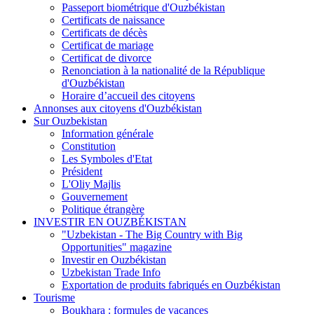
Passeport biométrique d'Ouzbékistan
Certificats de naissance
Certificats de décès
Certificat de mariage
Certificat de divorce
Renonciation à la nationalité de la République
d'Ouzbékistan
Horaire d’accueil des citoyens
Annonses aux citoyens d'Ouzbékistan
Sur Ouzbekistan
Information générale
Constitution
Les Symboles d'Etat
Président
L'Oliy Majlis
Gouvernement
Politique étrangère
INVESTIR EN OUZBÉKISTAN
"Uzbekistan - The Big Country with Big
Opportunities" magazine
Investir en Ouzbékistan
Uzbekistan Trade Info
Exportation de produits fabriqués en Ouzbékistan
Tourisme
Boukhara : formules de vacances