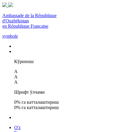
Ambassade de la République
d'Ouzbékistan
en République Française
symbole
Кўриниш
A
A
A
Шрифт ўлчами
0
% га катталаштириш
0
% га катталаштириш
O'z