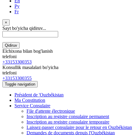
En
Ру
Fr
×
Sayt bo'yicha qidiruv...
Qidiruv
Elchixona bilan bog'lanish
telefoni
+33153300353
Konsullik masalalari bo'yicha
telefoni
+33153300355
Toggle navigation
Président de 'Ouzbékistan
Ma Constitution
Service Consulaire
File d'attente électronique
Inscription au registre consulaire permanent
Inscription au registre consulaire temporaire
Laissez-passer consulaire pour le retour en Ouzbékistan
Demandes de documents depuis l'Ouzbékistan