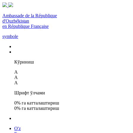
Ambassade de la République
d'Ouzbékistan
en République Française
symbole
Кўриниш
A
A
A
Шрифт ўлчами
0
% га катталаштириш
0
% га катталаштириш
O'z