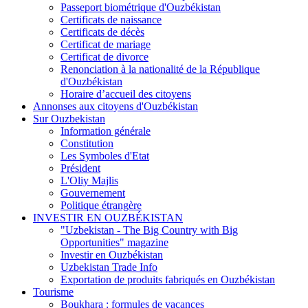
Passeport biométrique d'Ouzbékistan
Certificats de naissance
Certificats de décès
Certificat de mariage
Certificat de divorce
Renonciation à la nationalité de la République
d'Ouzbékistan
Horaire d’accueil des citoyens
Annonses aux citoyens d'Ouzbékistan
Sur Ouzbekistan
Information générale
Constitution
Les Symboles d'Etat
Président
L'Oliy Majlis
Gouvernement
Politique étrangère
INVESTIR EN OUZBÉKISTAN
"Uzbekistan - The Big Country with Big
Opportunities" magazine
Investir en Ouzbékistan
Uzbekistan Trade Info
Exportation de produits fabriqués en Ouzbékistan
Tourisme
Boukhara : formules de vacances