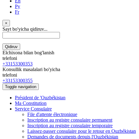
En
Ру
Fr
×
Sayt bo'yicha qidiruv...
Qidiruv
Elchixona bilan bog'lanish
telefoni
+33153300353
Konsullik masalalari bo'yicha
telefoni
+33153300355
Toggle navigation
Président de 'Ouzbékistan
Ma Constitution
Service Consulaire
File d'attente électronique
Inscription au registre consulaire permanent
Inscription au registre consulaire temporaire
Laissez-passer consulaire pour le retour en Ouzbékistan
Demandes de documents depuis l'Ouzbékistan