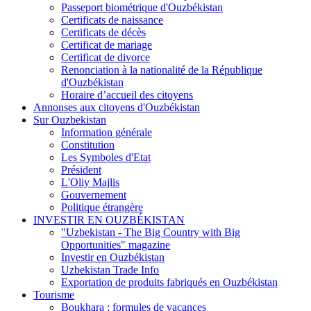
Passeport biométrique d'Ouzbékistan
Certificats de naissance
Certificats de décès
Certificat de mariage
Certificat de divorce
Renonciation à la nationalité de la République
d'Ouzbékistan
Horaire d’accueil des citoyens
Annonses aux citoyens d'Ouzbékistan
Sur Ouzbekistan
Information générale
Constitution
Les Symboles d'Etat
Président
L'Oliy Majlis
Gouvernement
Politique étrangère
INVESTIR EN OUZBÉKISTAN
"Uzbekistan - The Big Country with Big
Opportunities" magazine
Investir en Ouzbékistan
Uzbekistan Trade Info
Exportation de produits fabriqués en Ouzbékistan
Tourisme
Boukhara : formules de vacances