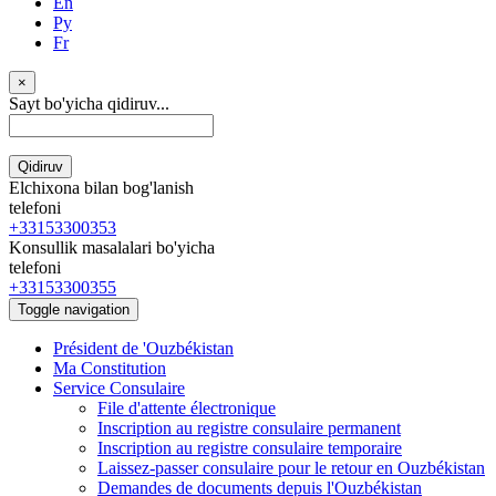
En
Ру
Fr
×
Sayt bo'yicha qidiruv...
Qidiruv
Elchixona bilan bog'lanish
telefoni
+33153300353
Konsullik masalalari bo'yicha
telefoni
+33153300355
Toggle navigation
Président de 'Ouzbékistan
Ma Constitution
Service Consulaire
File d'attente électronique
Inscription au registre consulaire permanent
Inscription au registre consulaire temporaire
Laissez-passer consulaire pour le retour en Ouzbékistan
Demandes de documents depuis l'Ouzbékistan