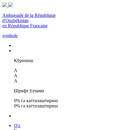
Ambassade de la République
d'Ouzbékistan
en République Française
symbole
Кўриниш
A
A
A
Шрифт ўлчами
0
% га катталаштириш
0
% га катталаштириш
O'z