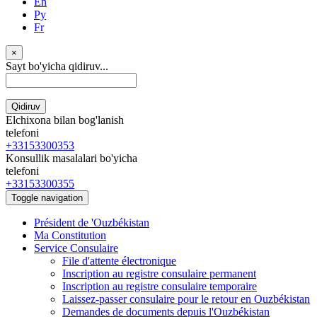
En
Ру
Fr
×
Sayt bo'yicha qidiruv...
Qidiruv
Elchixona bilan bog'lanish
telefoni
+33153300353
Konsullik masalalari bo'yicha
telefoni
+33153300355
Toggle navigation
Président de 'Ouzbékistan
Ma Constitution
Service Consulaire
File d'attente électronique
Inscription au registre consulaire permanent
Inscription au registre consulaire temporaire
Laissez-passer consulaire pour le retour en Ouzbékistan
Demandes de documents depuis l'Ouzbékistan