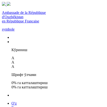
Ambassade de la République
d'Ouzbékistan
en République Française
symbole
Кўриниш
A
A
A
Шрифт ўлчами
0
% га катталаштириш
0
% га катталаштириш
O'z