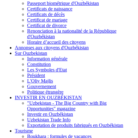
Passeport biométrique d'Ouzbékistan
Certificats de naissance
Certificats de décès
Certificat de mariage
Certificat de divorce
Renonciation à la nationalité de la République
d'Ouzbékistan
Horaire d’accueil des citoyens
Annonses aux citoyens d'Ouzbékistan
Sur Ouzbekistan
Information générale
Constitution
Les Symboles d'Etat
Président
L'Oliy Majlis
Gouvernement
Politique étrangère
INVESTIR EN OUZBÉKISTAN
"Uzbekistan - The Big Country with Big
Opportunities" magazine
Investir en Ouzbékistan
Uzbekistan Trade Info
Exportation de produits fabriqués en Ouzbékistan
Tourisme
Boukhara : formules de vacances