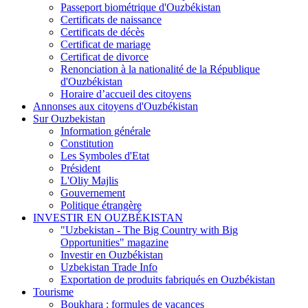
Passeport biométrique d'Ouzbékistan
Certificats de naissance
Certificats de décès
Certificat de mariage
Certificat de divorce
Renonciation à la nationalité de la République
d'Ouzbékistan
Horaire d’accueil des citoyens
Annonses aux citoyens d'Ouzbékistan
Sur Ouzbekistan
Information générale
Constitution
Les Symboles d'Etat
Président
L'Oliy Majlis
Gouvernement
Politique étrangère
INVESTIR EN OUZBÉKISTAN
"Uzbekistan - The Big Country with Big
Opportunities" magazine
Investir en Ouzbékistan
Uzbekistan Trade Info
Exportation de produits fabriqués en Ouzbékistan
Tourisme
Boukhara : formules de vacances