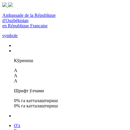
Ambassade de la République
d'Ouzbékistan
en République Française
symbole
Кўриниш
A
A
A
Шрифт ўлчами
0
% га катталаштириш
0
% га катталаштириш
O'z