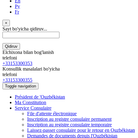
En
Ру
Fr
×
Sayt bo'yicha qidiruv...
Qidiruv
Elchixona bilan bog'lanish
telefoni
+33153300353
Konsullik masalalari bo'yicha
telefoni
+33153300355
Toggle navigation
Président de 'Ouzbékistan
Ma Constitution
Service Consulaire
File d'attente électronique
Inscription au registre consulaire permanent
Inscription au registre consulaire temporaire
Laissez-passer consulaire pour le retour en Ouzbékistan
Demandes de documents depuis l'Ouzbékistan