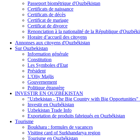
Passeport biométrique d'Ouzbékistan
Certificats de naissance
Certificats de décès
Certificat de mariage
Certificat de divorce
Renonciation à la nationalité de la République d'Ouzbéki
Horaire d’accueil des citoyens
Annonses aux citoyens d'Ouzbékistan
Sur Ouzbekistan
Information générale
Constitution
Les Symboles d'Etat
Président
L'Oliy Majlis
Gouvernement
Politique étrangère
INVESTIR EN OUZBÉKISTAN
"Uzbekistan - The Big Country with Big Opportunities"
Investir en Ouzbékistan
Uzbekistan Trade Info
Exportation de produits fabriqués en Ouzbékistan
Tourisme
Boukhara : formules de vacances
Visiting card of Surkhandarya region
Tourisme en Ouzbékistan