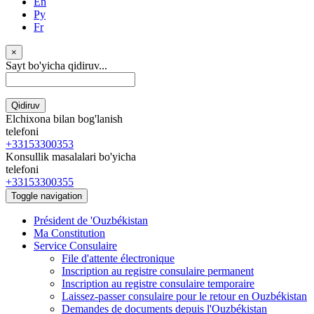
En
Ру
Fr
×
Sayt bo'yicha qidiruv...
Qidiruv
Elchixona bilan bog'lanish
telefoni
+33153300353
Konsullik masalalari bo'yicha
telefoni
+33153300355
Toggle navigation
Président de 'Ouzbékistan
Ma Constitution
Service Consulaire
File d'attente électronique
Inscription au registre consulaire permanent
Inscription au registre consulaire temporaire
Laissez-passer consulaire pour le retour en Ouzbékistan
Demandes de documents depuis l'Ouzbékistan