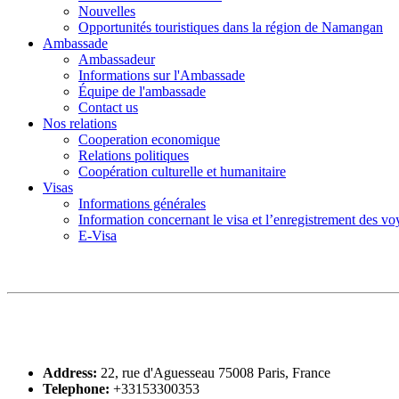
Nouvelles
Opportunités touristiques dans la région de Namangan
Ambassade
Ambassadeur
Informations sur l'Ambassade
Équipe de l'ambassade
Contact us
Nos relations
Cooperation economique
Relations politiques
Coopération culturelle et humanitaire
Visas
Informations générales
Information concernant le visa et l’enregistrement des v
E-Visa
Address:
22, rue d'Aguesseau 75008 Paris, France
Telephone:
+33153300353