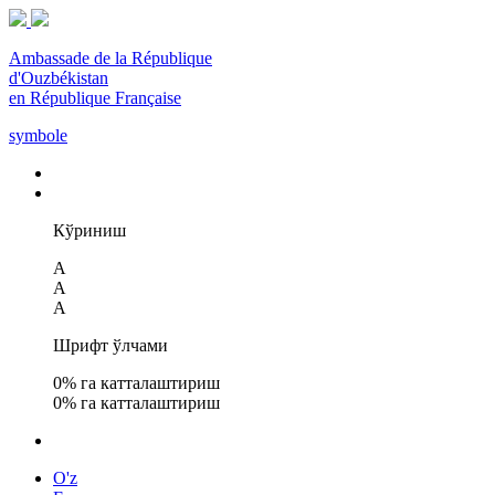
Ambassade de la République
d'Ouzbékistan
en République Française
symbole
Кўриниш
A
A
A
Шрифт ўлчами
0
% га катталаштириш
0
% га катталаштириш
O'z