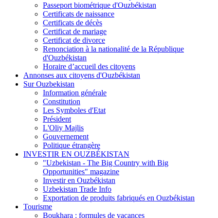
Passeport biométrique d'Ouzbékistan
Certificats de naissance
Certificats de décès
Certificat de mariage
Certificat de divorce
Renonciation à la nationalité de la République
d'Ouzbékistan
Horaire d’accueil des citoyens
Annonses aux citoyens d'Ouzbékistan
Sur Ouzbekistan
Information générale
Constitution
Les Symboles d'Etat
Président
L'Oliy Majlis
Gouvernement
Politique étrangère
INVESTIR EN OUZBÉKISTAN
"Uzbekistan - The Big Country with Big
Opportunities" magazine
Investir en Ouzbékistan
Uzbekistan Trade Info
Exportation de produits fabriqués en Ouzbékistan
Tourisme
Boukhara : formules de vacances