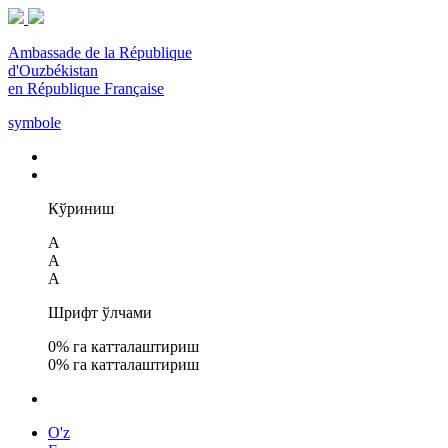
Ambassade de la République
d'Ouzbékistan
en République Française
symbole
Кўриниш
A
A
A
Шрифт ўлчами
0
% га катталаштириш
0
% га катталаштириш
O'z