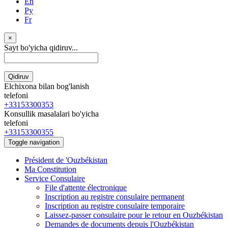
En
Ру
Fr
×
Sayt bo'yicha qidiruv...
Qidiruv
Elchixona bilan bog'lanish
telefoni
+33153300353
Konsullik masalalari bo'yicha
telefoni
+33153300355
Toggle navigation
Président de 'Ouzbékistan
Ma Constitution
Service Consulaire
File d'attente électronique
Inscription au registre consulaire permanent
Inscription au registre consulaire temporaire
Laissez-passer consulaire pour le retour en Ouzbékistan
Demandes de documents depuis l'Ouzbékistan