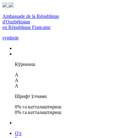
Ambassade de la République
d'Ouzbékistan
en République Française
symbole
Кўриниш
A
A
A
Шрифт ўлчами
0
% га катталаштириш
0
% га катталаштириш
O'z