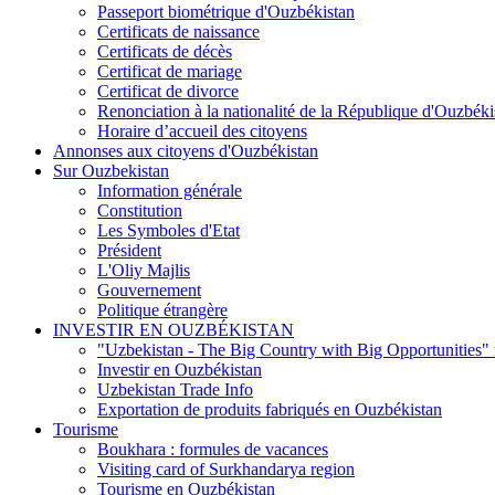
Passeport biométrique d'Ouzbékistan
Certificats de naissance
Certificats de décès
Certificat de mariage
Certificat de divorce
Renonciation à la nationalité de la République d'Ouzbéki
Horaire d’accueil des citoyens
Annonses aux citoyens d'Ouzbékistan
Sur Ouzbekistan
Information générale
Constitution
Les Symboles d'Etat
Président
L'Oliy Majlis
Gouvernement
Politique étrangère
INVESTIR EN OUZBÉKISTAN
"Uzbekistan - The Big Country with Big Opportunities"
Investir en Ouzbékistan
Uzbekistan Trade Info
Exportation de produits fabriqués en Ouzbékistan
Tourisme
Boukhara : formules de vacances
Visiting card of Surkhandarya region
Tourisme en Ouzbékistan