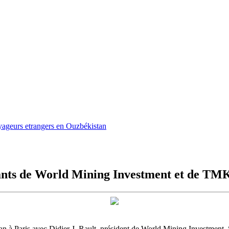
oyageurs etrangers en Ouzbékistan
tants de World Mining Investment et de TM
 à Paris avec Didier J. Rault, président de World Mining Investment, 