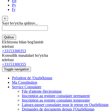
En
Ру
Fr
×
Sayt bo'yicha qidiruv...
Qidiruv
Elchixona bilan bog'lanish
telefoni
+33153300353
Konsullik masalalari bo'yicha
telefoni
+33153300355
Toggle navigation
Président de 'Ouzbékistan
Ma Constitution
Service Consulaire
File d'attente électronique
Inscription au registre consulaire permanent
Inscription au registre consulaire temporaire
Laissez-passer consulaire pour le retour en Ouzbékistan
Demandes de documents depuis l'Ouzbékistan