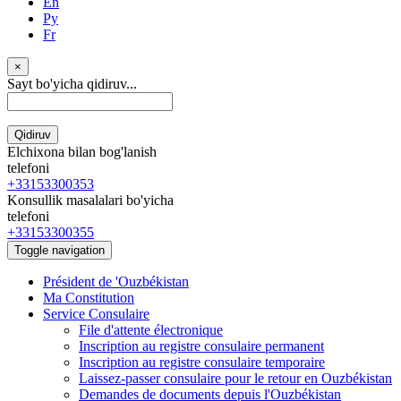
En
Ру
Fr
×
Sayt bo'yicha qidiruv...
Qidiruv
Elchixona bilan bog'lanish
telefoni
+33153300353
Konsullik masalalari bo'yicha
telefoni
+33153300355
Toggle navigation
Président de 'Ouzbékistan
Ma Constitution
Service Consulaire
File d'attente électronique
Inscription au registre consulaire permanent
Inscription au registre consulaire temporaire
Laissez-passer consulaire pour le retour en Ouzbékistan
Demandes de documents depuis l'Ouzbékistan