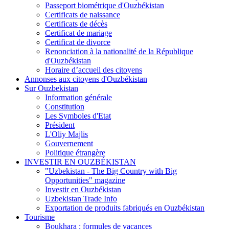
Passeport biométrique d'Ouzbékistan
Certificats de naissance
Certificats de décès
Certificat de mariage
Certificat de divorce
Renonciation à la nationalité de la République
d'Ouzbékistan
Horaire d’accueil des citoyens
Annonses aux citoyens d'Ouzbékistan
Sur Ouzbekistan
Information générale
Constitution
Les Symboles d'Etat
Président
L'Oliy Majlis
Gouvernement
Politique étrangère
INVESTIR EN OUZBÉKISTAN
"Uzbekistan - The Big Country with Big
Opportunities" magazine
Investir en Ouzbékistan
Uzbekistan Trade Info
Exportation de produits fabriqués en Ouzbékistan
Tourisme
Boukhara : formules de vacances