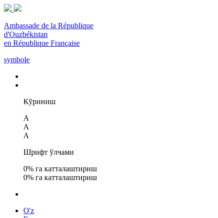
Ambassade de la République
d'Ouzbékistan
en République Française
symbole
Кўриниш
A
A
A
Шрифт ўлчами
0
% га катталаштириш
0
% га катталаштириш
O'z