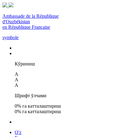
Ambassade de la République
d'Ouzbékistan
en République Française
symbole
Кўриниш
A
A
A
Шрифт ўлчами
0
% га катталаштириш
0
% га катталаштириш
O'z