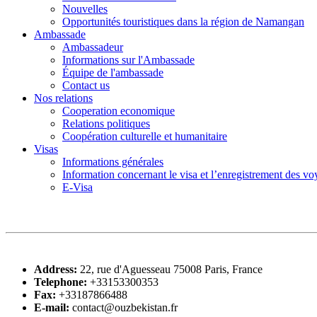
Nouvelles
Opportunités touristiques dans la région de Namangan
Ambassade
Ambassadeur
Informations sur l'Ambassade
Équipe de l'ambassade
Contact us
Nos relations
Cooperation economique
Relations politiques
Coopération culturelle et humanitaire
Visas
Informations générales
Information concernant le visa et l’enregistrement des v
E-Visa
Address:
22, rue d'Aguesseau 75008 Paris, France
Telephone:
+33153300353
Fax:
+33187866488
E-mail:
contact@ouzbekistan.fr