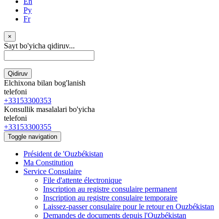
En
Ру
Fr
×
Sayt bo'yicha qidiruv...
Qidiruv
Elchixona bilan bog'lanish
telefoni
+33153300353
Konsullik masalalari bo'yicha
telefoni
+33153300355
Toggle navigation
Président de 'Ouzbékistan
Ma Constitution
Service Consulaire
File d'attente électronique
Inscription au registre consulaire permanent
Inscription au registre consulaire temporaire
Laissez-passer consulaire pour le retour en Ouzbékistan
Demandes de documents depuis l'Ouzbékistan