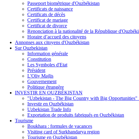
Passeport biométrique d'Ouzbékistan
Certificats de naissance
Certificats de décès
Certificat de mariage
Certificat de divorce
Renonciation à la nationalité de la République d'Ouzbéki
Horaire d’accueil des citoyens
Annonses aux citoyens d'Ouzbékistan
Sur Ouzbekistan
Information générale
Constitution
Les Symboles d'Etat
Président
L'Oliy Majlis
Gouvernement
Politique étrangère
INVESTIR EN OUZBÉKISTAN
"Uzbekistan - The Big Country with Big Opportunities"
Investir en Ouzbékistan
Uzbekistan Trade Info
Exportation de produits fabriqués en Ouzbékistan
Tourisme
Boukhara : formules de vacances
Visiting card of Surkhandarya region
Tourisme en Ouzbékistan