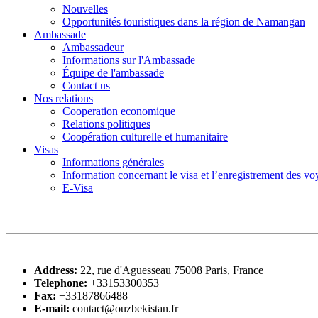
Nouvelles
Opportunités touristiques dans la région de Namangan
Ambassade
Ambassadeur
Informations sur l'Ambassade
Équipe de l'ambassade
Contact us
Nos relations
Cooperation economique
Relations politiques
Coopération culturelle et humanitaire
Visas
Informations générales
Information concernant le visa et l’enregistrement des v
E-Visa
Address:
22, rue d'Aguesseau 75008 Paris, France
Telephone:
+33153300353
Fax:
+33187866488
E-mail:
contact@ouzbekistan.fr