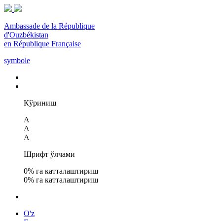
Ambassade de la République
d'Ouzbékistan
en République Française
symbole
Кўриниш
A
A
A
Шрифт ўлчами
0
% га катталаштириш
0
% га катталаштириш
O'z