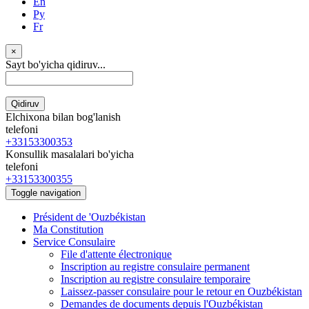
En
Ру
Fr
×
Sayt bo'yicha qidiruv...
Qidiruv
Elchixona bilan bog'lanish
telefoni
+33153300353
Konsullik masalalari bo'yicha
telefoni
+33153300355
Toggle navigation
Président de 'Ouzbékistan
Ma Constitution
Service Consulaire
File d'attente électronique
Inscription au registre consulaire permanent
Inscription au registre consulaire temporaire
Laissez-passer consulaire pour le retour en Ouzbékistan
Demandes de documents depuis l'Ouzbékistan