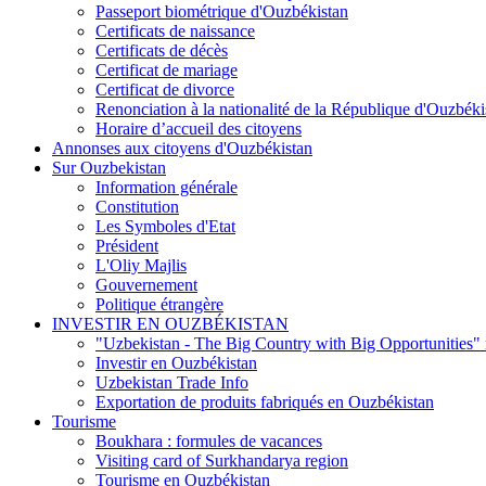
Passeport biométrique d'Ouzbékistan
Certificats de naissance
Certificats de décès
Certificat de mariage
Certificat de divorce
Renonciation à la nationalité de la République d'Ouzbéki
Horaire d’accueil des citoyens
Annonses aux citoyens d'Ouzbékistan
Sur Ouzbekistan
Information générale
Constitution
Les Symboles d'Etat
Président
L'Oliy Majlis
Gouvernement
Politique étrangère
INVESTIR EN OUZBÉKISTAN
"Uzbekistan - The Big Country with Big Opportunities"
Investir en Ouzbékistan
Uzbekistan Trade Info
Exportation de produits fabriqués en Ouzbékistan
Tourisme
Boukhara : formules de vacances
Visiting card of Surkhandarya region
Tourisme en Ouzbékistan