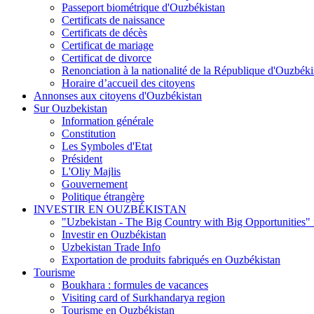
Passeport biométrique d'Ouzbékistan
Certificats de naissance
Certificats de décès
Certificat de mariage
Certificat de divorce
Renonciation à la nationalité de la République d'Ouzbéki
Horaire d’accueil des citoyens
Annonses aux citoyens d'Ouzbékistan
Sur Ouzbekistan
Information générale
Constitution
Les Symboles d'Etat
Président
L'Oliy Majlis
Gouvernement
Politique étrangère
INVESTIR EN OUZBÉKISTAN
"Uzbekistan - The Big Country with Big Opportunities"
Investir en Ouzbékistan
Uzbekistan Trade Info
Exportation de produits fabriqués en Ouzbékistan
Tourisme
Boukhara : formules de vacances
Visiting card of Surkhandarya region
Tourisme en Ouzbékistan