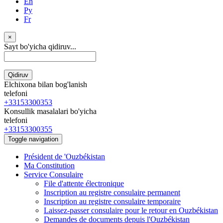
En
Ру
Fr
×
Sayt bo'yicha qidiruv...
Qidiruv
Elchixona bilan bog'lanish
telefoni
+33153300353
Konsullik masalalari bo'yicha
telefoni
+33153300355
Toggle navigation
Président de 'Ouzbékistan
Ma Constitution
Service Consulaire
File d'attente électronique
Inscription au registre consulaire permanent
Inscription au registre consulaire temporaire
Laissez-passer consulaire pour le retour en Ouzbékistan
Demandes de documents depuis l'Ouzbékistan