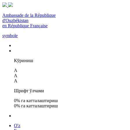
Ambassade de la République
d'Ouzbékistan
en République Française
symbole
Кўриниш
A
A
A
Шрифт ўлчами
0
% га катталаштириш
0
% га катталаштириш
O'z