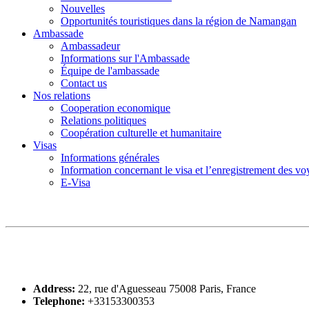
Nouvelles
Opportunités touristiques dans la région de Namangan
Ambassade
Ambassadeur
Informations sur l'Ambassade
Équipe de l'ambassade
Contact us
Nos relations
Cooperation economique
Relations politiques
Coopération culturelle et humanitaire
Visas
Informations générales
Information concernant le visa et l’enregistrement des v
E-Visa
Address:
22, rue d'Aguesseau 75008 Paris, France
Telephone:
+33153300353