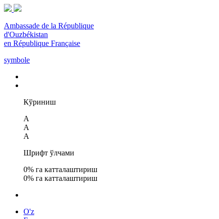
Ambassade de la République
d'Ouzbékistan
en République Française
symbole
Кўриниш
A
A
A
Шрифт ўлчами
0
% га катталаштириш
0
% га катталаштириш
O'z