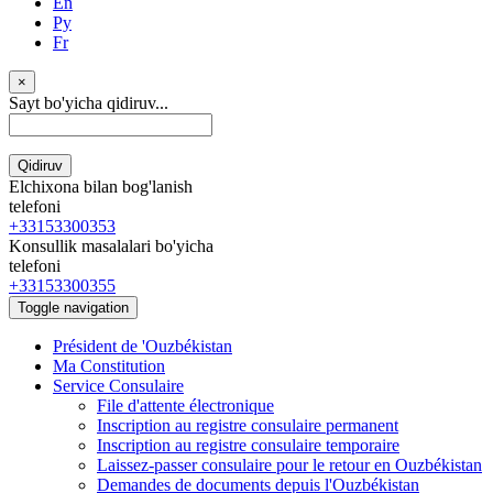
En
Ру
Fr
×
Sayt bo'yicha qidiruv...
Qidiruv
Elchixona bilan bog'lanish
telefoni
+33153300353
Konsullik masalalari bo'yicha
telefoni
+33153300355
Toggle navigation
Président de 'Ouzbékistan
Ma Constitution
Service Consulaire
File d'attente électronique
Inscription au registre consulaire permanent
Inscription au registre consulaire temporaire
Laissez-passer consulaire pour le retour en Ouzbékistan
Demandes de documents depuis l'Ouzbékistan