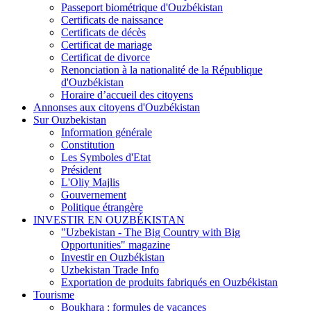
Passeport biométrique d'Ouzbékistan
Certificats de naissance
Certificats de décès
Certificat de mariage
Certificat de divorce
Renonciation à la nationalité de la République
d'Ouzbékistan
Horaire d’accueil des citoyens
Annonses aux citoyens d'Ouzbékistan
Sur Ouzbekistan
Information générale
Constitution
Les Symboles d'Etat
Président
L'Oliy Majlis
Gouvernement
Politique étrangère
INVESTIR EN OUZBÉKISTAN
"Uzbekistan - The Big Country with Big
Opportunities" magazine
Investir en Ouzbékistan
Uzbekistan Trade Info
Exportation de produits fabriqués en Ouzbékistan
Tourisme
Boukhara : formules de vacances