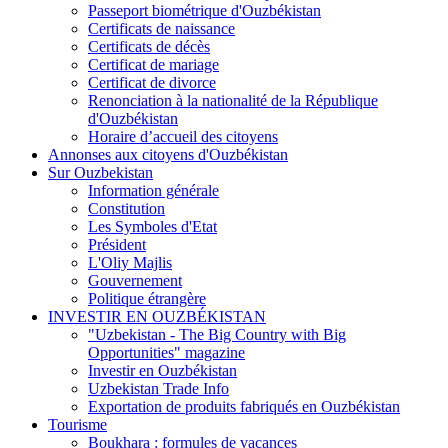
Passeport biométrique d'Ouzbékistan
Certificats de naissance
Certificats de décès
Certificat de mariage
Certificat de divorce
Renonciation à la nationalité de la République
d'Ouzbékistan
Horaire d’accueil des citoyens
Annonses aux citoyens d'Ouzbékistan
Sur Ouzbekistan
Information générale
Constitution
Les Symboles d'Etat
Président
L'Oliy Majlis
Gouvernement
Politique étrangère
INVESTIR EN OUZBÉKISTAN
"Uzbekistan - The Big Country with Big
Opportunities" magazine
Investir en Ouzbékistan
Uzbekistan Trade Info
Exportation de produits fabriqués en Ouzbékistan
Tourisme
Boukhara : formules de vacances