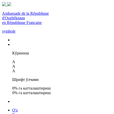
Ambassade de la République
d'Ouzbékistan
en République Française
symbole
Кўриниш
A
A
A
Шрифт ўлчами
0
% га катталаштириш
0
% га катталаштириш
O'z