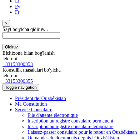
En
Ру
Fr
×
Sayt bo'yicha qidiruv...
Qidiruv
Elchixona bilan bog'lanish
telefoni
+33153300353
Konsullik masalalari bo'yicha
telefoni
+33153300355
Toggle navigation
Président de 'Ouzbékistan
Ma Constitution
Service Consulaire
File d'attente électronique
Inscription au registre consulaire permanent
Inscription au registre consulaire temporaire
Laissez-passer consulaire pour le retour en Ouzbékistan
Demandes de documents depuis l'Ouzbékistan