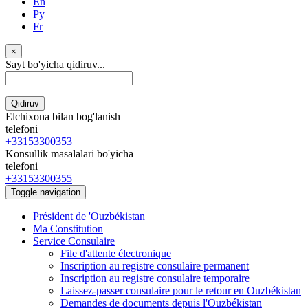
En
Ру
Fr
×
Sayt bo'yicha qidiruv...
Qidiruv
Elchixona bilan bog'lanish
telefoni
+33153300353
Konsullik masalalari bo'yicha
telefoni
+33153300355
Toggle navigation
Président de 'Ouzbékistan
Ma Constitution
Service Consulaire
File d'attente électronique
Inscription au registre consulaire permanent
Inscription au registre consulaire temporaire
Laissez-passer consulaire pour le retour en Ouzbékistan
Demandes de documents depuis l'Ouzbékistan