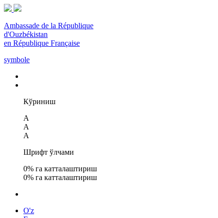
Ambassade de la République
d'Ouzbékistan
en République Française
symbole
Кўриниш
A
A
A
Шрифт ўлчами
0
% га катталаштириш
0
% га катталаштириш
O'z