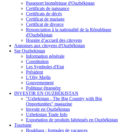
Passeport biométrique d'Ouzbékistan
Certificats de naissance
Certificats de décès
Certificat de mariage
Certificat de divorce
Renonciation à la nationalité de la République
d'Ouzbékistan
Horaire d’accueil des citoyens
Annonses aux citoyens d'Ouzbékistan
Sur Ouzbekistan
Information générale
Constitution
Les Symboles d'Etat
Président
L'Oliy Majlis
Gouvernement
Politique étrangère
INVESTIR EN OUZBÉKISTAN
"Uzbekistan - The Big Country with Big
Opportunities" magazine
Investir en Ouzbékistan
Uzbekistan Trade Info
Exportation de produits fabriqués en Ouzbékistan
Tourisme
Boukhara : formules de vacances