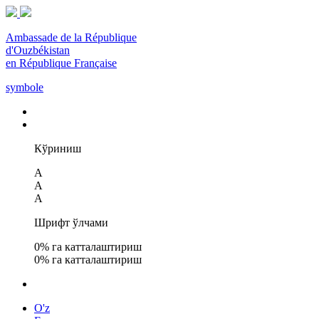
Ambassade de la République
d'Ouzbékistan
en République Française
symbole
Кўриниш
A
A
A
Шрифт ўлчами
0
% га катталаштириш
0
% га катталаштириш
O'z