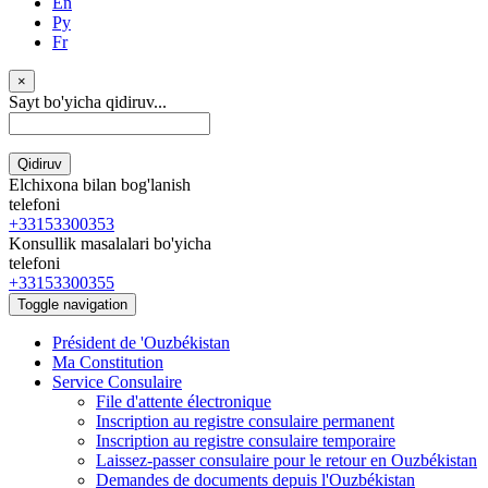
En
Ру
Fr
×
Sayt bo'yicha qidiruv...
Qidiruv
Elchixona bilan bog'lanish
telefoni
+33153300353
Konsullik masalalari bo'yicha
telefoni
+33153300355
Toggle navigation
Président de 'Ouzbékistan
Ma Constitution
Service Consulaire
File d'attente électronique
Inscription au registre consulaire permanent
Inscription au registre consulaire temporaire
Laissez-passer consulaire pour le retour en Ouzbékistan
Demandes de documents depuis l'Ouzbékistan