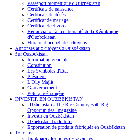
Passeport biométrique d'Ouzbékistan
Certificats de naissance
Certificats de décès
Certificat de mariage
Certificat de divorce
Renonciation à la nationalité de la République
d'Ouzbékistan
Horaire d’accueil des citoyens
Annonses aux citoyens d'Ouzbékistan
Sur Ouzbekistan
Information générale
Constitution
Les Symboles d'Etat
Président
L'Oliy Majlis
Gouvernement
Politique étrangère
INVESTIR EN OUZBÉKISTAN
"Uzbekistan - The Big Country with Big
Opportunities" magazine
Investir en Ouzbékistan
Uzbekistan Trade Info
Exportation de produits fabriqués en Ouzbékistan
Tourisme
Boukhara : formules de vacances