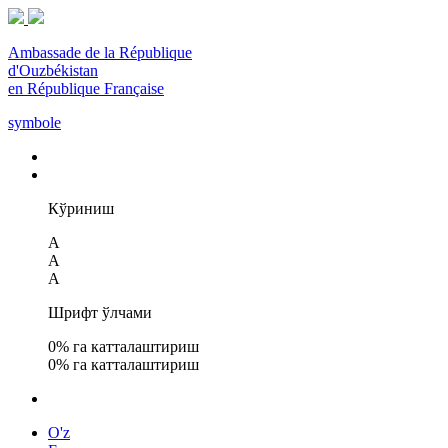
Ambassade de la République
d'Ouzbékistan
en République Française
symbole
Кўриниш
A
A
A
Шрифт ўлчами
0
% га катталаштириш
0
% га катталаштириш
O'z