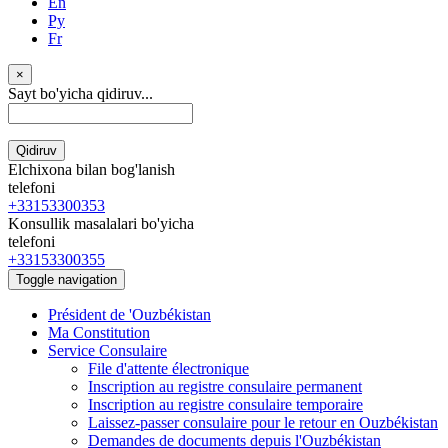
En
Ру
Fr
×
Sayt bo'yicha qidiruv...
Qidiruv
Elchixona bilan bog'lanish
telefoni
+33153300353
Konsullik masalalari bo'yicha
telefoni
+33153300355
Toggle navigation
Président de 'Ouzbékistan
Ma Constitution
Service Consulaire
File d'attente électronique
Inscription au registre consulaire permanent
Inscription au registre consulaire temporaire
Laissez-passer consulaire pour le retour en Ouzbékistan
Demandes de documents depuis l'Ouzbékistan