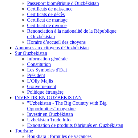
Passeport biométrique d'Ouzbékistan
Certificats de naissance
Certificats de décès
Certificat de mariage
Certificat de divorce
Renonciation à la nationalité de la République
d'Ouzbékistan
Horaire d’accueil des citoyens
Annonses aux citoyens d'Ouzbékistan
Sur Ouzbekistan
Information générale
Constitution
Les Symboles d'Etat
Président
L'Oliy Majlis
Gouvernement
Politique étrangère
INVESTIR EN OUZBÉKISTAN
"Uzbekistan - The Big Country with Big
Opportunities" magazine
Investir en Ouzbékistan
Uzbekistan Trade Info
Exportation de produits fabriqués en Ouzbékistan
Tourisme
Boukhara : formules de vacances