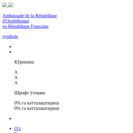
Ambassade de la République
d'Ouzbékistan
en République Française
symbole
Кўриниш
A
A
A
Шрифт ўлчами
0
% га катталаштириш
0
% га катталаштириш
O'z