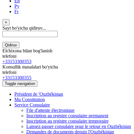
En
Ру
Fr
×
Sayt bo'yicha qidiruv...
Qidiruv
Elchixona bilan bog'lanish
telefoni
+33153300353
Konsullik masalalari bo'yicha
telefoni
+33153300355
Toggle navigation
Président de 'Ouzbékistan
Ma Constitution
Service Consulaire
File d'attente électronique
Inscription au registre consulaire permanent
Inscription au registre consulaire temporaire
Laissez-passer consulaire pour le retour en Ouzbékistan
Demandes de documents depuis l'Ouzbékistan