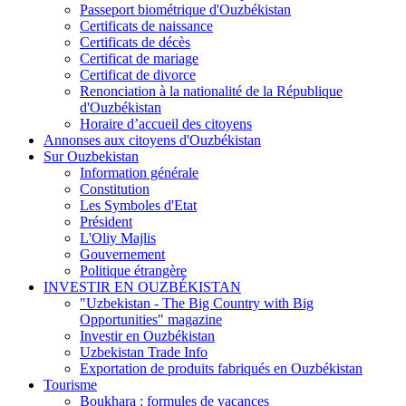
Passeport biométrique d'Ouzbékistan
Certificats de naissance
Certificats de décès
Certificat de mariage
Certificat de divorce
Renonciation à la nationalité de la République
d'Ouzbékistan
Horaire d’accueil des citoyens
Annonses aux citoyens d'Ouzbékistan
Sur Ouzbekistan
Information générale
Constitution
Les Symboles d'Etat
Président
L'Oliy Majlis
Gouvernement
Politique étrangère
INVESTIR EN OUZBÉKISTAN
"Uzbekistan - The Big Country with Big
Opportunities" magazine
Investir en Ouzbékistan
Uzbekistan Trade Info
Exportation de produits fabriqués en Ouzbékistan
Tourisme
Boukhara : formules de vacances