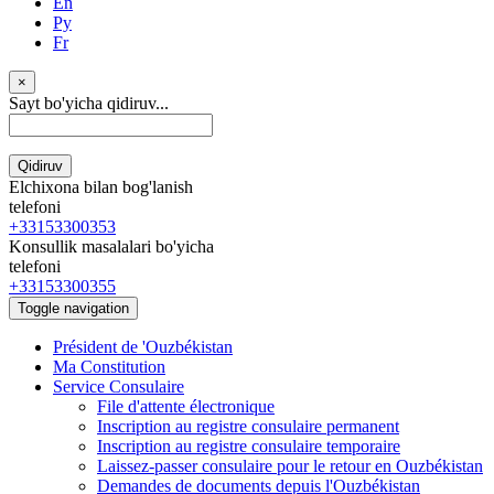
En
Ру
Fr
×
Sayt bo'yicha qidiruv...
Qidiruv
Elchixona bilan bog'lanish
telefoni
+33153300353
Konsullik masalalari bo'yicha
telefoni
+33153300355
Toggle navigation
Président de 'Ouzbékistan
Ma Constitution
Service Consulaire
File d'attente électronique
Inscription au registre consulaire permanent
Inscription au registre consulaire temporaire
Laissez-passer consulaire pour le retour en Ouzbékistan
Demandes de documents depuis l'Ouzbékistan