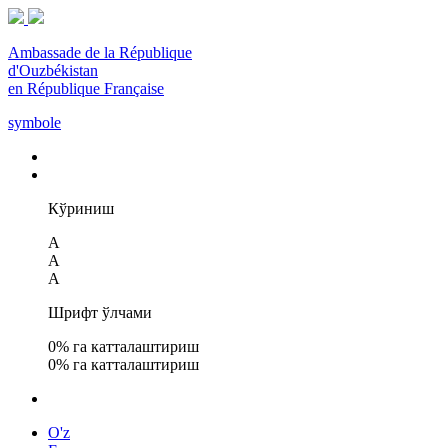
Ambassade de la République
d'Ouzbékistan
en République Française
symbole
Кўриниш
A
A
A
Шрифт ўлчами
0
% га катталаштириш
0
% га катталаштириш
O'z