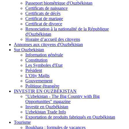
Passeport biométrique d'Ouzbékistan
Certificats de naissance
Certificats de décès
Certificat de mariage
Certificat de divorce
Renonciation à la nationalité de la République
d'Ouzbékistan
Horaire d’accueil des citoyens
Annonses aux citoyens d'Ouzbékistan
Sur Ouzbekistan
Information générale
Constitution
Les Symboles d'Etat
Président
L'Oliy Majlis
Gouvernement
Politique étrangère
INVESTIR EN OUZBÉKISTAN
"Uzbekistan - The Big Country with Big
Opportunities" magazine
Investir en Ouzbékistan
Uzbekistan Trade Info
Exportation de produits fabriqués en Ouzbékistan
Tourisme
Boukhara : formules de vacances