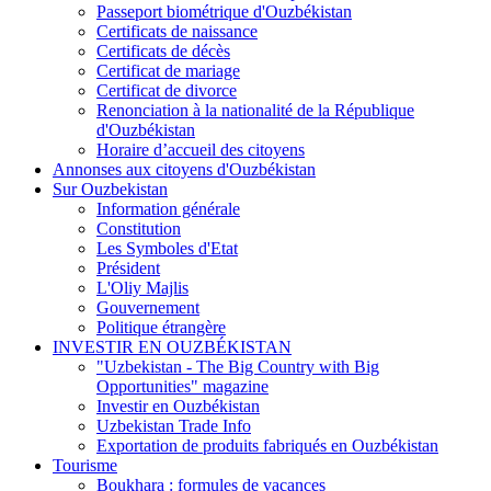
Passeport biométrique d'Ouzbékistan
Certificats de naissance
Certificats de décès
Certificat de mariage
Certificat de divorce
Renonciation à la nationalité de la République
d'Ouzbékistan
Horaire d’accueil des citoyens
Annonses aux citoyens d'Ouzbékistan
Sur Ouzbekistan
Information générale
Constitution
Les Symboles d'Etat
Président
L'Oliy Majlis
Gouvernement
Politique étrangère
INVESTIR EN OUZBÉKISTAN
"Uzbekistan - The Big Country with Big
Opportunities" magazine
Investir en Ouzbékistan
Uzbekistan Trade Info
Exportation de produits fabriqués en Ouzbékistan
Tourisme
Boukhara : formules de vacances