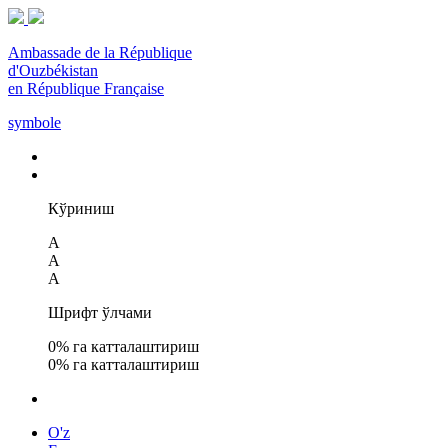
Ambassade de la République
d'Ouzbékistan
en République Française
symbole
Кўриниш
A
A
A
Шрифт ўлчами
0
% га катталаштириш
0
% га катталаштириш
O'z