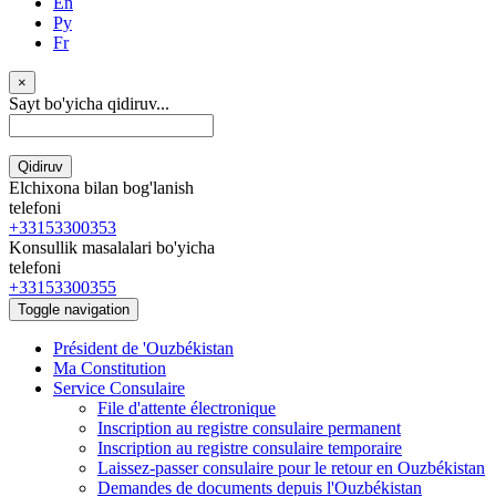
En
Ру
Fr
×
Sayt bo'yicha qidiruv...
Qidiruv
Elchixona bilan bog'lanish
telefoni
+33153300353
Konsullik masalalari bo'yicha
telefoni
+33153300355
Toggle navigation
Président de 'Ouzbékistan
Ma Constitution
Service Consulaire
File d'attente électronique
Inscription au registre consulaire permanent
Inscription au registre consulaire temporaire
Laissez-passer consulaire pour le retour en Ouzbékistan
Demandes de documents depuis l'Ouzbékistan