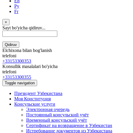
En
Ру
Fr
×
Sayt bo'yicha qidiruv...
Qidiruv
Elchixona bilan bog'lanish
telefoni
+33153300353
Konsullik masalalari bo'yicha
telefoni
+33153300355
Toggle navigation
Президент Узбекистана
Моя Конституция
Консульские услуги
Электронная очередь
Постоянный консульский учёт
Временный консульский учёт
Сертификат на возвращение в Узбекистан
Истребование документов из Узбекистана