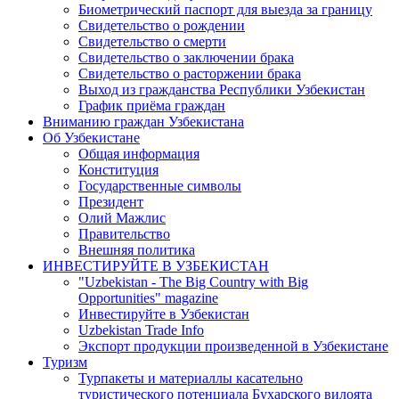
Биометрический паспорт для выезда за границу
Свидетельство о рождении
Свидетельство о смерти
Свидетельство о заключении брака
Свидетельство о расторжении брака
Выход из гражданства Республики Узбекистан
График приёма граждан
Вниманию граждан Узбекистана
Об Узбекистане
Общая информация
Конституция
Государственные символы
Президент
Олий Мажлис
Правительство
Внешняя политика
ИНВЕСТИРУЙТЕ В УЗБЕКИСТАН
"Uzbekistan - The Big Country with Big
Opportunities" magazine
Инвестируйте в Узбекистан
Uzbekistan Trade Info
Экспорт продукции произведенной в Узбекистане
Туризм
Турпакеты и материаллы касательно
туристического потенциала Бухарского вилоята