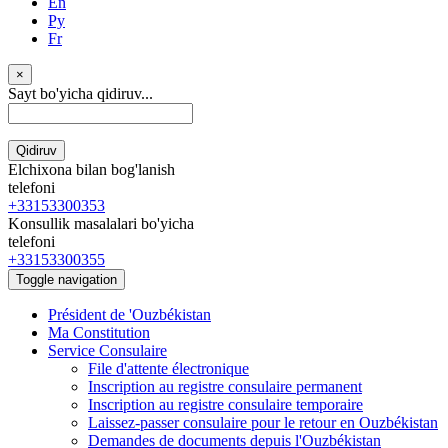
En
Ру
Fr
×
Sayt bo'yicha qidiruv...
Qidiruv
Elchixona bilan bog'lanish
telefoni
+33153300353
Konsullik masalalari bo'yicha
telefoni
+33153300355
Toggle navigation
Président de 'Ouzbékistan
Ma Constitution
Service Consulaire
File d'attente électronique
Inscription au registre consulaire permanent
Inscription au registre consulaire temporaire
Laissez-passer consulaire pour le retour en Ouzbékistan
Demandes de documents depuis l'Ouzbékistan