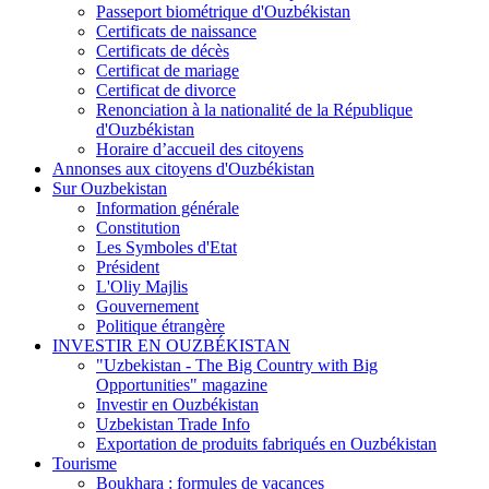
Passeport biométrique d'Ouzbékistan
Certificats de naissance
Certificats de décès
Certificat de mariage
Certificat de divorce
Renonciation à la nationalité de la République
d'Ouzbékistan
Horaire d’accueil des citoyens
Annonses aux citoyens d'Ouzbékistan
Sur Ouzbekistan
Information générale
Constitution
Les Symboles d'Etat
Président
L'Oliy Majlis
Gouvernement
Politique étrangère
INVESTIR EN OUZBÉKISTAN
"Uzbekistan - The Big Country with Big
Opportunities" magazine
Investir en Ouzbékistan
Uzbekistan Trade Info
Exportation de produits fabriqués en Ouzbékistan
Tourisme
Boukhara : formules de vacances