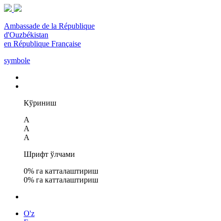
Ambassade de la République
d'Ouzbékistan
en République Française
symbole
Кўриниш
A
A
A
Шрифт ўлчами
0
% га катталаштириш
0
% га катталаштириш
O'z