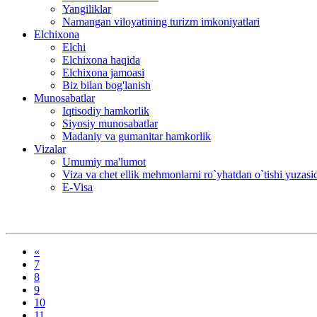
Yangiliklar
Namangan viloyatining turizm imkoniyatlari
Elchixona
Elchi
Elchixona haqida
Elchixona jamoasi
Biz bilan bog'lanish
Munosabatlar
Iqtisodiy hamkorlik
Siyosiy munosabatlar
Madaniy va gumanitar hamkorlik
Vizalar
Umumiy ma'lumot
Viza va chet ellik mehmonlarni ro`yhatdan o`tishi yuzas
E-Visa
«
7
8
9
10
11