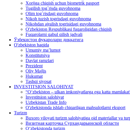
Xorijga chiqish uchun biometrik pasport
Tugilish tog`risda guvohnoma
Olim tog`risdagi guvohnoma
Nikoh tuzish togrisdagi guvohnoma
Nikohdan ajralish togrisidagi guvohnoma
O'zbekiston Respublikasi fuqaroligidan chiqish
Fuqarolarni qabul qilish jadvali
Ўзбекистон фуқаролари диққатига
O'zbekiston haqida
Umumiy ma’lumot
Konstitutsiya
Davlat ramzlari
Prezident
Oliy Majlis
Hukumat
Tashqi siyosat
INVESTITSION SALOHIYAT
“Oʻzbekiston – ulkan imkoniyatlarga ega katta mamlakat”
Investitsion salohiyat
Uzbekistan Trade Info
O'zbekistonda ishlab chiqarilgan mahsulotlarni eksport
Turizm
Buxoro viloyati turizm salohiyatiga oid materiallar va tur
Визитная карточка Сурхандарьинской области
Oʻzbekistonda turizm