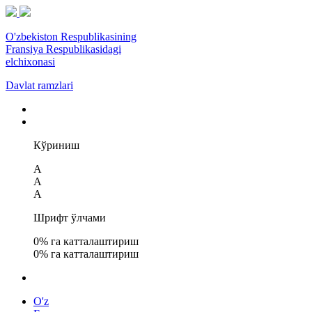
O'zbekiston Respublikasining
Fransiya Respublikasidagi
elchixonasi
Davlat ramzlari
Кўриниш
A
A
A
Шрифт ўлчами
0
% га катталаштириш
0
% га катталаштириш
O'z