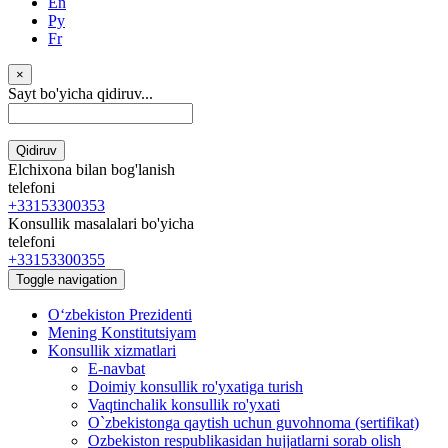
En
Ру
Fr
×
Sayt bo'yicha qidiruv...
Qidiruv
Elchixona bilan bog'lanish
telefoni
+33153300353
Konsullik masalalari bo'yicha
telefoni
+33153300355
Toggle navigation
Oʻzbekiston Prezidenti
Mening Konstitutsiyam
Konsullik xizmatlari
E-navbat
Doimiy konsullik ro'yxatiga turish
Vaqtinchalik konsullik ro'yxati
O`zbekistonga qaytish uchun guvohnoma (sertifikat)
Ozbekiston respublikasidan hujjatlarni sorab olish