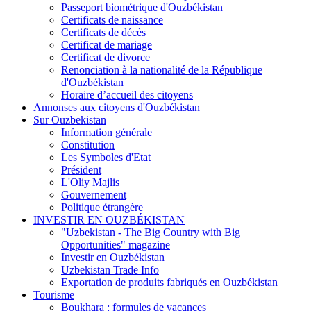
Passeport biométrique d'Ouzbékistan
Certificats de naissance
Certificats de décès
Certificat de mariage
Certificat de divorce
Renonciation à la nationalité de la République
d'Ouzbékistan
Horaire d’accueil des citoyens
Annonses aux citoyens d'Ouzbékistan
Sur Ouzbekistan
Information générale
Constitution
Les Symboles d'Etat
Président
L'Oliy Majlis
Gouvernement
Politique étrangère
INVESTIR EN OUZBÉKISTAN
"Uzbekistan - The Big Country with Big
Opportunities" magazine
Investir en Ouzbékistan
Uzbekistan Trade Info
Exportation de produits fabriqués en Ouzbékistan
Tourisme
Boukhara : formules de vacances