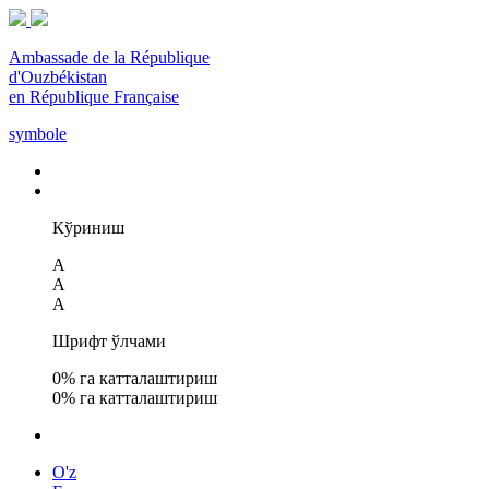
Ambassade de la République
d'Ouzbékistan
en République Française
symbole
Кўриниш
A
A
A
Шрифт ўлчами
0
% га катталаштириш
0
% га катталаштириш
O'z