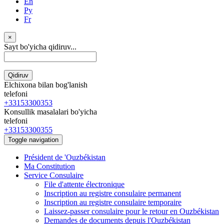
En
Ру
Fr
×
Sayt bo'yicha qidiruv...
Qidiruv
Elchixona bilan bog'lanish
telefoni
+33153300353
Konsullik masalalari bo'yicha
telefoni
+33153300355
Toggle navigation
Président de 'Ouzbékistan
Ma Constitution
Service Consulaire
File d'attente électronique
Inscription au registre consulaire permanent
Inscription au registre consulaire temporaire
Laissez-passer consulaire pour le retour en Ouzbékistan
Demandes de documents depuis l'Ouzbékistan