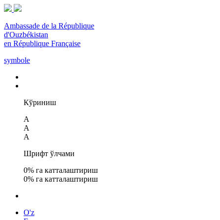
Ambassade de la République
d'Ouzbékistan
en République Française
symbole
Кўриниш
A
A
A
Шрифт ўлчами
0
% га катталаштириш
0
% га катталаштириш
O'z