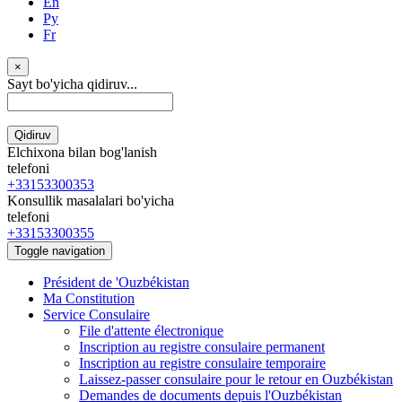
En
Ру
Fr
×
Sayt bo'yicha qidiruv...
Qidiruv
Elchixona bilan bog'lanish
telefoni
+33153300353
Konsullik masalalari bo'yicha
telefoni
+33153300355
Toggle navigation
Président de 'Ouzbékistan
Ma Constitution
Service Consulaire
File d'attente électronique
Inscription au registre consulaire permanent
Inscription au registre consulaire temporaire
Laissez-passer consulaire pour le retour en Ouzbékistan
Demandes de documents depuis l'Ouzbékistan