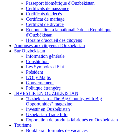
Passeport biométrique d'Ouzbékistan
Certificats de naissance
Certificats de décès
Certificat de mariage
Certificat de divorce
Renonciation à la nationalité de la République
d'Ouzbékistan
Horaire d’accueil des citoyens
Annonses aux citoyens d'Ouzbékistan
Sur Ouzbekistan
Information générale
Constitution
Les Symboles d'Etat
Président
L'Oliy Majlis
Gouvernement
Politique étrangère
INVESTIR EN OUZBÉKISTAN
"Uzbekistan - The Big Country with Big
Opportunities" magazine
Investir en Ouzbékistan
Uzbekistan Trade Info
Exportation de produits fabriqués en Ouzbékistan
Tourisme
Boukhara : formules de vacances