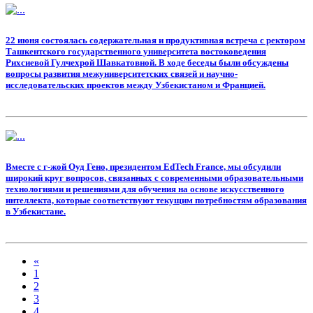
22 июня состоялась содержательная и продуктивная встреча с ректором
Ташкентского государственного университета востоковедения
Рихсиевой Гулчехрой Шавкатовной. В ходе беседы были обсуждены
вопросы развития межуниверситетских связей и научно-
исследовательских проектов между Узбекистаном и Францией.
Вместе с г-жой Оуд Гено, президентом EdTech France, мы обсудили
широкий круг вопросов, связанных с современными образовательными
технологиями и решениями для обучения на основе искусственного
интеллекта, которые соответствуют текущим потребностям образования
в Узбекистане.
«
1
2
3
4