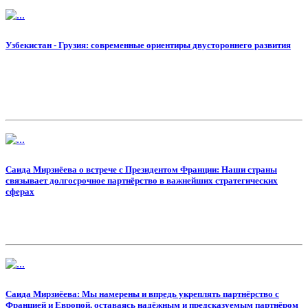
Узбекистан - Грузия: современные ориентиры двустороннего развития
Саида Мирзиёева о встрече с Президентом Франции: Наши страны
связывает долгосрочное партнёрство в важнейших стратегических
сферах
Саида Мирзиёева: Мы намерены и впредь укреплять партнёрство с
Францией и Европой, оставаясь надёжным и предсказуемым партнёром