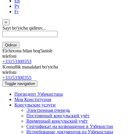
En
Ру
Fr
×
Sayt bo'yicha qidiruv...
Qidiruv
Elchixona bilan bog'lanish
telefoni
+33153300353
Konsullik masalalari bo'yicha
telefoni
+33153300355
Toggle navigation
Президент Узбекистана
Моя Конституция
Консульские услуги
Электронная очередь
Постоянный консульский учёт
Временный консульский учёт
Сертификат на возвращение в Узбекистан
Истребование документов из Узбекистана