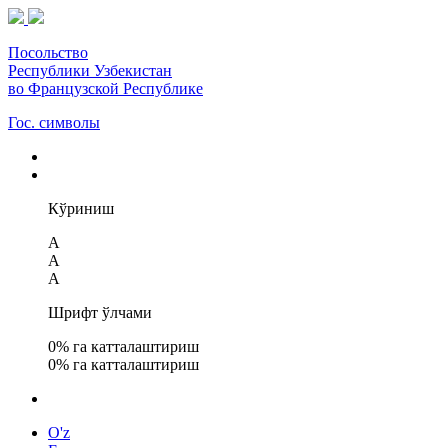
Посольство
Республики Узбекистан
во Французской Республике
Гос. символы
Кўриниш
A
A
A
Шрифт ўлчами
0
% га катталаштириш
0
% га катталаштириш
O'z