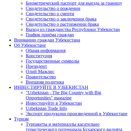
Биометрический паспорт для выезда за границу
Свидетельство о рождении
Свидетельство о смерти
Свидетельство о заключении брака
Свидетельство о расторжении брака
Выход из гражданства Республики Узбекистан
График приёма граждан
Вниманию граждан Узбекистана
Об Узбекистане
Общая информация
Конституция
Государственные символы
Президент
Олий Мажлис
Правительство
Внешняя политика
ИНВЕСТИРУЙТЕ В УЗБЕКИСТАН
"Uzbekistan - The Big Country with Big
Opportunities" magazine
Инвестируйте в Узбекистан
Uzbekistan Trade Info
Экспорт продукции произведенной в Узбекистане
Туризм
Турпакеты и материаллы касательно
туристического потенциала Бухарского вилоята