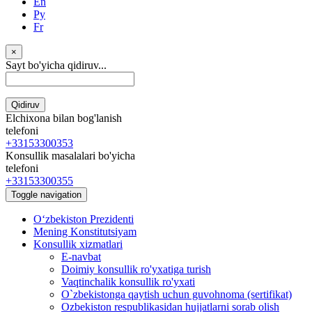
En
Ру
Fr
×
Sayt bo'yicha qidiruv...
Qidiruv
Elchixona bilan bog'lanish
telefoni
+33153300353
Konsullik masalalari bo'yicha
telefoni
+33153300355
Toggle navigation
Oʻzbekiston Prezidenti
Mening Konstitutsiyam
Konsullik xizmatlari
E-navbat
Doimiy konsullik ro'yxatiga turish
Vaqtinchalik konsullik ro'yxati
O`zbekistonga qaytish uchun guvohnoma (sertifikat)
Ozbekiston respublikasidan hujjatlarni sorab olish