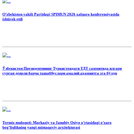
O‘zbekiston vakili Parijdagi SPIMUN 2026 xalqaro konferensiyasida
ishtirok etdi
Ўзбекистон Президентининг Туркистондаги ТДТ саммитида илгари
сурган деярли барча ташаббуслари амалий аҳамиятга эга бўлди
Termiz muloqoti: Markaziy va Janubiy Osiyo o‘rtasidagi o‘zaro
bog‘liqlikning yangi mintaqaviy arxitekturasi