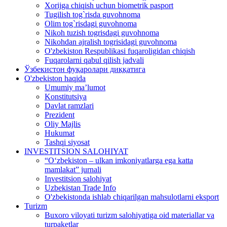
Xorijga chiqish uchun biometrik pasport
Tugilish tog`risda guvohnoma
Olim tog`risdagi guvohnoma
Nikoh tuzish togrisdagi guvohnoma
Nikohdan ajralish togrisidagi guvohnoma
O'zbekiston Respublikasi fuqaroligidan chiqish
Fuqarolarni qabul qilish jadvali
Ўзбекистон фуқаролари диққатига
O'zbekiston haqida
Umumiy ma’lumot
Konstitutsiya
Davlat ramzlari
Prezident
Oliy Majlis
Hukumat
Tashqi siyosat
INVESTITSION SALOHIYAT
“Oʻzbekiston – ulkan imkoniyatlarga ega katta
mamlakat” jurnali
Investitsion salohiyat
Uzbekistan Trade Info
O'zbekistonda ishlab chiqarilgan mahsulotlarni eksport
Turizm
Buxoro viloyati turizm salohiyatiga oid materiallar va
turpaketlar