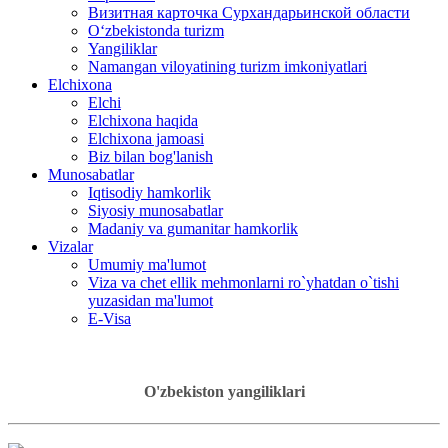
Визитная карточка Сурхандарьинской области
Oʻzbekistonda turizm
Yangiliklar
Namangan viloyatining turizm imkoniyatlari
Elchixona
Elchi
Elchixona haqida
Elchixona jamoasi
Biz bilan bog'lanish
Munosabatlar
Iqtisodiy hamkorlik
Siyosiy munosabatlar
Madaniy va gumanitar hamkorlik
Vizalar
Umumiy ma'lumot
Viza va chet ellik mehmonlarni ro`yhatdan o`tishi
yuzasidan ma'lumot
E-Visa
O'zbekiston yangiliklari