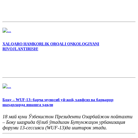
XALQARO HAMKORLIK ORQALI ONKOLOGIYANI
RIVOJLANTIRISH!
Боку – WUF-13: барча муносиб уй-жой, хавфсиз ва барқарор
шаҳарларда яшашга ҳақли
18 май куни Ўзбекистон Президенти Озарбайжон пойтахти
– Боку шаҳрида бўлиб ўтадиган Бутунжаҳон урбанизация
форуми 13-сессияси (WUF-13)да иштирок этади.