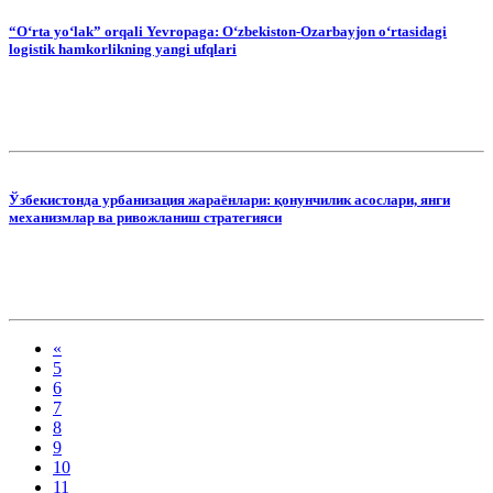
“O‘rta yo‘lak” orqali Yevropaga: O‘zbekiston-Ozarbayjon oʻrtasidagi
logistik hamkorlikning yangi ufqlari
Ўзбекистонда урбанизация жараёнлари: қонунчилик асослари, янги
механизмлар ва ривожланиш стратегияси
«
5
6
7
8
9
10
11