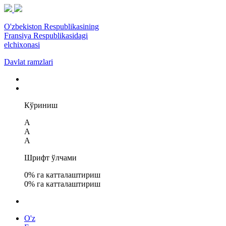
O'zbekiston Respublikasining
Fransiya Respublikasidagi
elchixonasi
Davlat ramzlari
Кўриниш
A
A
A
Шрифт ўлчами
0
% га катталаштириш
0
% га катталаштириш
O'z