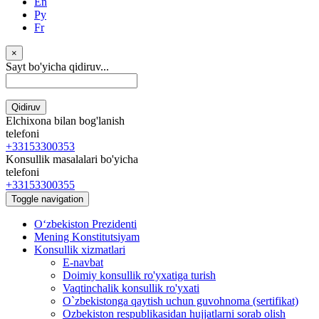
En
Ру
Fr
×
Sayt bo'yicha qidiruv...
Qidiruv
Elchixona bilan bog'lanish
telefoni
+33153300353
Konsullik masalalari bo'yicha
telefoni
+33153300355
Toggle navigation
Oʻzbekiston Prezidenti
Mening Konstitutsiyam
Konsullik xizmatlari
E-navbat
Doimiy konsullik ro'yxatiga turish
Vaqtinchalik konsullik ro'yxati
O`zbekistonga qaytish uchun guvohnoma (sertifikat)
Ozbekiston respublikasidan hujjatlarni sorab olish