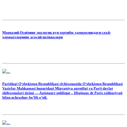
Марказий Осиёнинг экологик кун тартиби: ҳамкорликдаги саъй-
ҳаракатларнинг асосий натижалари
Parijdagi Oʻzbekiston Respublikasi elchixonasida Oʻzbekiston Respublikasi
Vazirlar Mahkamasi huzuridagi Migratsiya agentligi va Parij davlat
shifoxonalari tizimi — Assistance publique – Hôpitaux de Paris rahbariyati
bilan uchrashuv boʻlib oʻtdi.