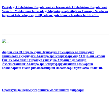
Parijdagi Oʻzbekiston Respublikasi elchixonasida Oʻzbekiston Respublikasi
Vazirlar Mahkamasi huzuridagi Migratsiya agentligi va Fransiya Savdo va
taqsimot federatsiyasi (FCD) rahbariyati bilan uchrashuv boʻlib oʻtdi.
Жорий йил 20 апрель куни Иқтисодий ҳамкорлик ва тараққиёт
ташкилоти ҳузуридаги Халқаро транспорт форуми (ХТФ) Бош котиби
Ёнг Тэ Ким билан учрашув ўтказдик. Учрашув давомида
Ўзбекистоннинг Халқаро транспорт форуми билан ҳамкорлик
алоқаларини янада ривожлантириш масалалари муҳокама қилинди.
Орол бўйида иқлим ўзгаришига мослашиш тадбирлари