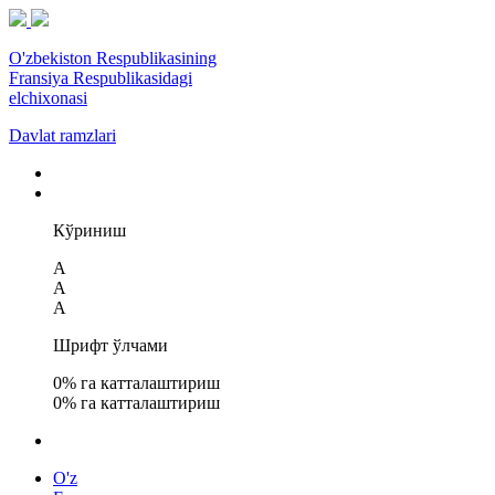
O'zbekiston Respublikasining
Fransiya Respublikasidagi
elchixonasi
Davlat ramzlari
Кўриниш
A
A
A
Шрифт ўлчами
0
% га катталаштириш
0
% га катталаштириш
O'z