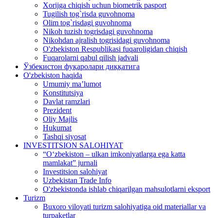
Xorijga chiqish uchun biometrik pasport
Tugilish tog`risda guvohnoma
Olim tog`risdagi guvohnoma
Nikoh tuzish togrisdagi guvohnoma
Nikohdan ajralish togrisidagi guvohnoma
O'zbekiston Respublikasi fuqaroligidan chiqish
Fuqarolarni qabul qilish jadvali
Ўзбекистон фуқаролари диққатига
O'zbekiston haqida
Umumiy ma’lumot
Konstitutsiya
Davlat ramzlari
Prezident
Oliy Majlis
Hukumat
Tashqi siyosat
INVESTITSION SALOHIYAT
“Oʻzbekiston – ulkan imkoniyatlarga ega katta
mamlakat” jurnali
Investitsion salohiyat
Uzbekistan Trade Info
O'zbekistonda ishlab chiqarilgan mahsulotlarni eksport
Turizm
Buxoro viloyati turizm salohiyatiga oid materiallar va
turpaketlar