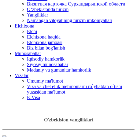
Визитная карточка Сурхандарьинской области
Oʻzbekistonda turizm
Yangiliklar
Namangan viloyatining turizm imkoniyatlari
Elchixona
Elchi
Elchixona haqida
Elchixona jamoasi
Biz bilan bog'lanish
Munosabatlar
Iqtisodiy hamkorlik
Siyosiy munosabatlar
Madaniy va gumanitar hamkorlik
Vizalar
Umumiy ma'lumot
Viza va chet ellik mehmonlarni ro`yhatdan o`tishi
yuzasidan ma'lumot
E-Visa
O'zbekiston yangiliklari