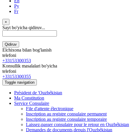
En
Ру
Fr
×
Sayt bo'yicha qidiruv...
Qidiruv
Elchixona bilan bog'lanish
telefoni
+33153300353
Konsullik masalalari bo'yicha
telefoni
+33153300355
Toggle navigation
Président de 'Ouzbékistan
Ma Constitution
Service Consulaire
File d'attente électronique
Inscription au registre consulaire permanent
Inscription au registre consulaire temporaire
Laissez-passer consulaire pour le retour en Ouzbékistan
Demandes de documents depuis l'Ouzbékistan