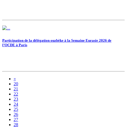
Participation de la délégation ouzbèke à la Semaine Eurasie 2026 de
l’OCDE à Paris
«
20
21
22
23
24
25
26
27
28