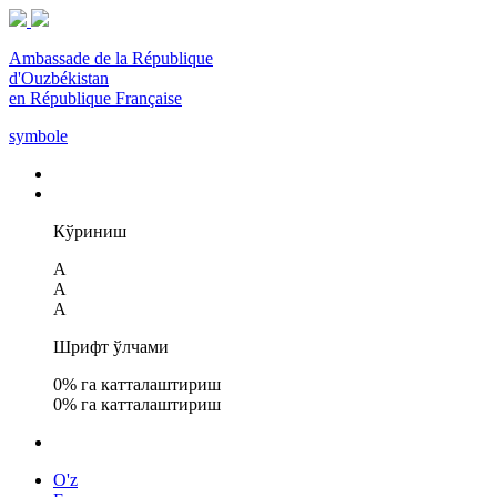
Ambassade de la République
d'Ouzbékistan
en République Française
symbole
Кўриниш
A
A
A
Шрифт ўлчами
0
% га катталаштириш
0
% га катталаштириш
O'z