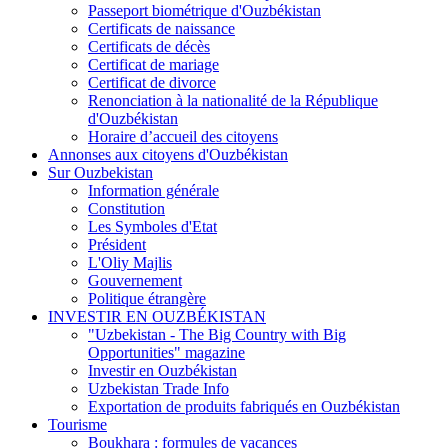
Passeport biométrique d'Ouzbékistan
Certificats de naissance
Certificats de décès
Certificat de mariage
Certificat de divorce
Renonciation à la nationalité de la République
d'Ouzbékistan
Horaire d’accueil des citoyens
Annonses aux citoyens d'Ouzbékistan
Sur Ouzbekistan
Information générale
Constitution
Les Symboles d'Etat
Président
L'Oliy Majlis
Gouvernement
Politique étrangère
INVESTIR EN OUZBÉKISTAN
"Uzbekistan - The Big Country with Big
Opportunities" magazine
Investir en Ouzbékistan
Uzbekistan Trade Info
Exportation de produits fabriqués en Ouzbékistan
Tourisme
Boukhara : formules de vacances