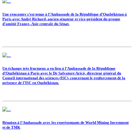
Une rencontre s’est tenue à l’Ambassade de la République d’Ouzbékistan à
Paris avec André Richard, ancien sénateur et vice-président du groupe
d’amitié France–Asie centrale du Sénat.
Un échange très fructueux a eu lieu à l’Ambassade de la République
d’Ouzbékistan à Paris avec le Dr Salvatore Aricó, directeur général du
Conseil international des sciences (ISC), concernant le renforcement de la
présence de l’ISC en Ouzbékistan.
Réunion à l’Ambassade avec les représentants de World Mining Investment
et de TMK