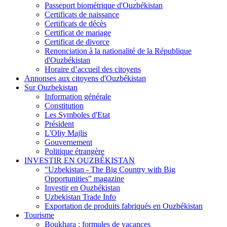
Passeport biométrique d'Ouzbékistan
Certificats de naissance
Certificats de décès
Certificat de mariage
Certificat de divorce
Renonciation à la nationalité de la République
d'Ouzbékistan
Horaire d’accueil des citoyens
Annonses aux citoyens d'Ouzbékistan
Sur Ouzbekistan
Information générale
Constitution
Les Symboles d'Etat
Président
L'Oliy Majlis
Gouvernement
Politique étrangère
INVESTIR EN OUZBÉKISTAN
"Uzbekistan - The Big Country with Big
Opportunities" magazine
Investir en Ouzbékistan
Uzbekistan Trade Info
Exportation de produits fabriqués en Ouzbékistan
Tourisme
Boukhara : formules de vacances