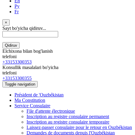
En
Ру
Fr
×
Sayt bo'yicha qidiruv...
Qidiruv
Elchixona bilan bog'lanish
telefoni
+33153300353
Konsullik masalalari bo'yicha
telefoni
+33153300355
Toggle navigation
Président de 'Ouzbékistan
Ma Constitution
Service Consulaire
File d'attente électronique
Inscription au registre consulaire permanent
Inscription au registre consulaire temporaire
Laissez-passer consulaire pour le retour en Ouzbékistan
Demandes de documents depuis l'Ouzbékistan