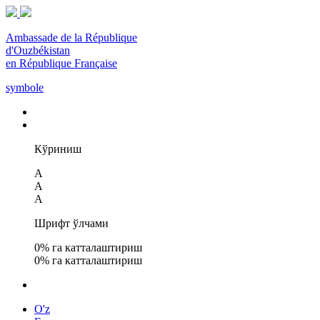
Ambassade de la République
d'Ouzbékistan
en République Française
symbole
Кўриниш
A
A
A
Шрифт ўлчами
0
% га катталаштириш
0
% га катталаштириш
O'z