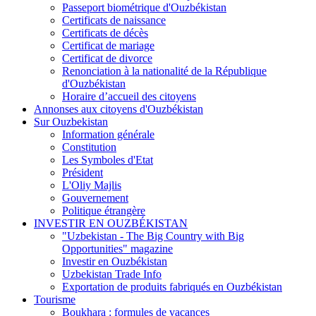
Passeport biométrique d'Ouzbékistan
Certificats de naissance
Certificats de décès
Certificat de mariage
Certificat de divorce
Renonciation à la nationalité de la République
d'Ouzbékistan
Horaire d’accueil des citoyens
Annonses aux citoyens d'Ouzbékistan
Sur Ouzbekistan
Information générale
Constitution
Les Symboles d'Etat
Président
L'Oliy Majlis
Gouvernement
Politique étrangère
INVESTIR EN OUZBÉKISTAN
"Uzbekistan - The Big Country with Big
Opportunities" magazine
Investir en Ouzbékistan
Uzbekistan Trade Info
Exportation de produits fabriqués en Ouzbékistan
Tourisme
Boukhara : formules de vacances