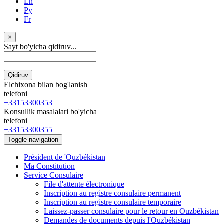
En
Ру
Fr
×
Sayt bo'yicha qidiruv...
Qidiruv
Elchixona bilan bog'lanish
telefoni
+33153300353
Konsullik masalalari bo'yicha
telefoni
+33153300355
Toggle navigation
Président de 'Ouzbékistan
Ma Constitution
Service Consulaire
File d'attente électronique
Inscription au registre consulaire permanent
Inscription au registre consulaire temporaire
Laissez-passer consulaire pour le retour en Ouzbékistan
Demandes de documents depuis l'Ouzbékistan