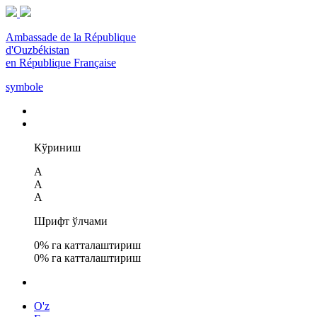
Ambassade de la République
d'Ouzbékistan
en République Française
symbole
Кўриниш
A
A
A
Шрифт ўлчами
0
% га катталаштириш
0
% га катталаштириш
O'z