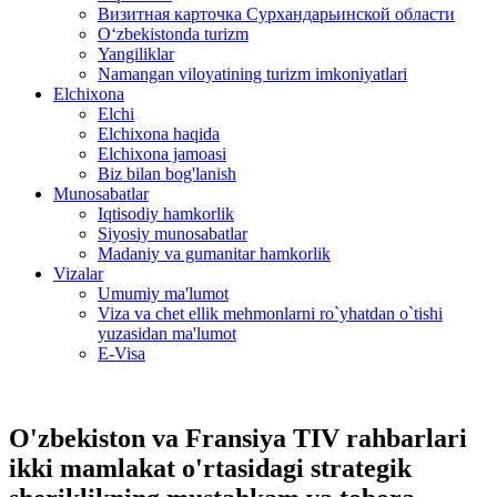
Визитная карточка Сурхандарьинской области
Oʻzbekistonda turizm
Yangiliklar
Namangan viloyatining turizm imkoniyatlari
Elchixona
Elchi
Elchixona haqida
Elchixona jamoasi
Biz bilan bog'lanish
Munosabatlar
Iqtisodiy hamkorlik
Siyosiy munosabatlar
Madaniy va gumanitar hamkorlik
Vizalar
Umumiy ma'lumot
Viza va chet ellik mehmonlarni ro`yhatdan o`tishi
yuzasidan ma'lumot
E-Visa
O'zbekiston va Fransiya TIV rahbarlari
ikki mamlakat o'rtasidagi strategik