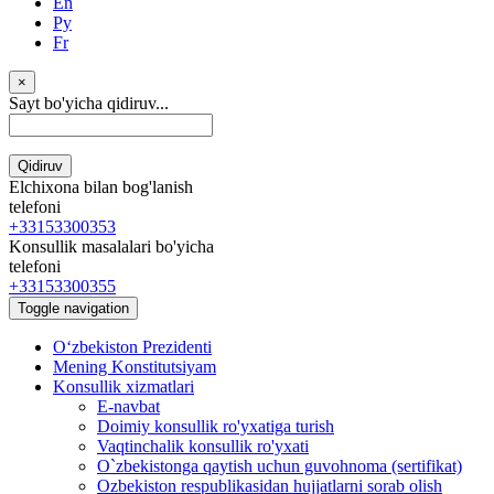
En
Ру
Fr
×
Sayt bo'yicha qidiruv...
Qidiruv
Elchixona bilan bog'lanish
telefoni
+33153300353
Konsullik masalalari bo'yicha
telefoni
+33153300355
Toggle navigation
Oʻzbekiston Prezidenti
Mening Konstitutsiyam
Konsullik xizmatlari
E-navbat
Doimiy konsullik ro'yxatiga turish
Vaqtinchalik konsullik ro'yxati
O`zbekistonga qaytish uchun guvohnoma (sertifikat)
Ozbekiston respublikasidan hujjatlarni sorab olish