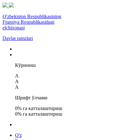
O'zbekiston Respublikasining
Fransiya Respublikasidagi
elchixonasi
Davlat ramzlari
Кўриниш
A
A
A
Шрифт ўлчами
0
% га катталаштириш
0
% га катталаштириш
O'z