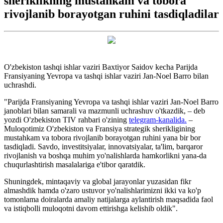
sheriklikning mustahkam va tobora
rivojlanib borayotgan ruhini tasdiqladilar
O'zbekiston tashqi ishlar vaziri Baxtiyor Saidov kecha Parijda
Fransiyaning Yevropa va tashqi ishlar vaziri Jan-Noel Barro bilan
uchrashdi.
"Parijda Fransiyaning Yevropa va tashqi ishlar vaziri Jan-Noel Barro
janoblari bilan samarali va mazmunli uchrashuv o'tkazdik, – deb
yozdi O'zbekiston TIV rahbari o'zining
telegram-kanalida.
–
Muloqotimiz O'zbekiston va Fransiya strategik sherikligining
mustahkam va tobora rivojlanib borayotgan ruhini yana bir bor
tasdiqladi. Savdo, investitsiyalar, innovatsiyalar, ta'lim, barqaror
rivojlanish va boshqa muhim yo'nalishlarda hamkorlikni yana-da
chuqurlashtirish masalalariga e'tibor qaratdik.
Shuningdek, mintaqaviy va global jarayonlar yuzasidan fikr
almashdik hamda o'zaro ustuvor yo'nalishlarimizni ikki va ko'p
tomonlama doiralarda amaliy natijalarga aylantirish maqsadida faol
va istiqbolli muloqotni davom ettirishga kelishib oldik".