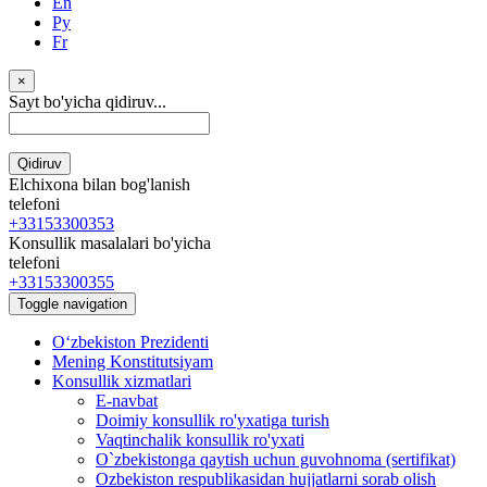
En
Ру
Fr
×
Sayt bo'yicha qidiruv...
Qidiruv
Elchixona bilan bog'lanish
telefoni
+33153300353
Konsullik masalalari bo'yicha
telefoni
+33153300355
Toggle navigation
Oʻzbekiston Prezidenti
Mening Konstitutsiyam
Konsullik xizmatlari
E-navbat
Doimiy konsullik ro'yxatiga turish
Vaqtinchalik konsullik ro'yxati
O`zbekistonga qaytish uchun guvohnoma (sertifikat)
Ozbekiston respublikasidan hujjatlarni sorab olish