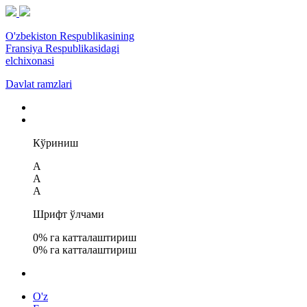
O'zbekiston Respublikasining
Fransiya Respublikasidagi
elchixonasi
Davlat ramzlari
Кўриниш
A
A
A
Шрифт ўлчами
0
% га катталаштириш
0
% га катталаштириш
O'z