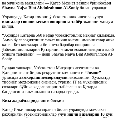
ва элчихона вакиллари — Қатар Меҳнат вазири ўринбосари
Shayna Najva Bint Abdulrahmon Al-Soniy
билан учрашди.
Учрашувда Қатар томони ўзбекистонлик ишчилар учун
квоталар сонини кескин оширишга тайёр
эканини маълум
қилди.
“Ҳозирда Қатарда 560 нафар ўзбекистонлик меҳнат қилмоқда.
Аммо бу салоҳиятнинг фақат кичик қисми, имкониятлар анча
катта. Биз квоталарни бир неча баробар ошириш ва
ўзбекистонликларни Қатарнинг етакчи компанияларига жалб
этишга тайёрмиз”, — деди Shayna Najva Bint Abdulrahmon Al-
Soniy
Бундан ташқари, Ўзбекистон Миграция агентлиги ва
Қатарнинг энг йирик рекрутинг компанияси
“Jusour”
ўртасида
ҳамкорлик меморандуми
имзоланган. Ҳужжатда
тиббиёт, меҳмонхона бизнеси, туризм, IT ва муҳандислик
соҳалари бўйича кадрларларни тайёрлаш ва Қатарда
бандлигини таъминлашни назарда тутади.
Виза жараёнларида янги босқич
Қатар Ички ишлар вазирлиги билан учрашувда мамлакат
раҳбарияти ўзбекистонликлар учун
ишчи визаларни 10 кун