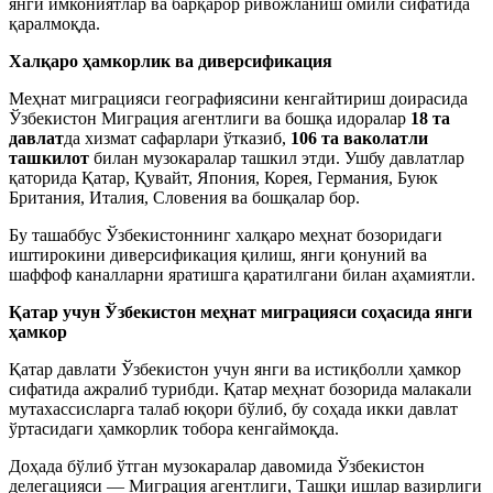
янги имкониятлар ва барқарор ривожланиш омили сифатида
қаралмоқда.
Халқаро ҳамкорлик ва диверсификация
Меҳнат миграцияси географиясини кенгайтириш доирасида
Ўзбекистон Миграция агентлиги ва бошқа идоралар
18 та
давлат
да хизмат сафарлари ўтказиб,
106 та ваколатли
ташкилот
билан музокаралар ташкил этди. Ушбу давлатлар
қаторида Қатар, Қувайт, Япония, Корея, Германия, Буюк
Британия, Италия, Словения ва бошқалар бор.
Бу ташаббус Ўзбекистоннинг халқаро меҳнат бозоридаги
иштирокини диверсификация қилиш, янги қонуний ва
шаффоф каналларни яратишга қаратилгани билан аҳамиятли.
Қатар
учун Ўзбекистон меҳнат миграцияси соҳасида
янги
ҳамкор
Қатар давлати Ўзбекистон учун янги ва истиқболли ҳамкор
сифатида ажралиб турибди. Қатар меҳнат бозорида малакали
мутахассисларга талаб юқори бўлиб, бу соҳада икки давлат
ўртасидаги ҳамкорлик тобора кенгаймоқда.
Доҳада бўлиб ўтган музокаралар давомида Ўзбекистон
делегацияси — Миграция агентлиги, Ташқи ишлар вазирлиги