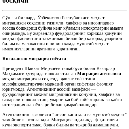
босқичи
Сўнгги йилларда Ўзбекистон Республикаси меҳнат
миграцияси соҳасини тизимли, хавфсиз ва инсонпарвар
асосда бошқариш бўйича кенг кўламли ислоҳотларни амалга
оширмоқда. Бу жараёнлар фуқароларнинг хорижда қонуний
меҳнат фаолиятини таъминлаш билан бир қаторда, уларнинг
билим ва малакасини ошириш ҳамда муносиб меҳнат
имкониятларини яратишга қаратилган.
Янгиланган миграция сиёсати
Президент Шавкат Мирзиёев ташаббуси билан Вазирлар
Маҳкамаси ҳузурида ташкил этилган
Миграция агентлиги
меҳнат миграцияси соҳасида давлат сиёсатини
мувофиқлаштирувчи марказий орган сифатида фаолият
юритмоқда. Агентликнинг асосий вазифаси —
фуқароларнинг меҳнат миграциясини қонуний, хавфсиз ва
самарали ташкил этиш, уларни касбий тайёргарлик ва қайта
интеграция жараёнлари билан қамраб олишдир.
Агентликнинг фаолияти “инсон капитали ва муносиб меҳнат”
тамойилига асосланади. Миграция эндиликда фақат ишчи
кучи экспорти эмас, балки билим ва тажриба алмашинуви,