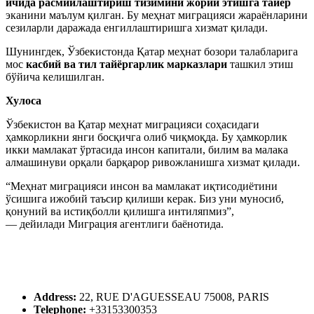
ичида расмийлаштириш тизимини жорий этишга тайёр
эканини маълум қилган. Бу меҳнат миграцияси жараёнларини
сезиларли даражада енгиллаштиришга хизмат қилади.
Шунингдек, Ўзбекистонда Қатар меҳнат бозори талабларига
мос
касбий ва тил тайёргарлик марказлари
ташкил этиш
бўйича келишилган.
Хулоса
Ўзбекистон ва Қатар меҳнат миграцияси соҳасидаги
ҳамкорликни янги босқичга олиб чиқмоқда. Бу ҳамкорлик
икки мамлакат ўртасида инсон капитали, билим ва малака
алмашинуви орқали барқарор ривожланишга хизмат қилади.
“Меҳнат миграцияси инсон ва мамлакат иқтисодиётини
ўсишига ижобий таъсир қилиши керак. Биз уни муносиб,
қонуний ва истиқболли қилишга интиляпмиз”,
— дейилади Миграция агентлиги баёнотида.
Address:
22, RUE D'AGUESSEAU 75008, PARIS
Telephone:
+33153300353