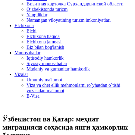
Визитная карточка Сурхандарьинской области
Oʻzbekistonda turizm
Yangiliklar
Namangan viloyatining turizm imkoniyatlari
Elchixona
Elchi
Elchixona haqida
Elchixona jamoasi
Biz bilan bog'lanish
Munosabatlar
Iqtisodiy hamkorlik
Siyosiy munosabatlar
Madaniy va gumanitar hamkorlik
Vizalar
Umumiy ma'lumot
Viza va chet ellik mehmonlarni ro`yhatdan o`tishi
yuzasidan ma'lumot
E-Visa
Ўзбекистон ва Қатар: меҳнат
миграцияси соҳасида янги ҳамкорлик