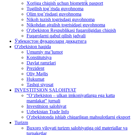
Xorijga chiqish uchun biometrik pasport
Tugilish tog`risda guvohnoma
Olim tog`risdagi guvohnoma
Nikoh tuzish togrisdagi guvohnoma
Nikohdan ajralish togrisidagi guvohnoma
O'zbekiston Respublikasi fuqaroligidan chiqish
Fuqarolarni qabul qilish jadvali
Ўзбекистон фуқаролари диққатига
O'zbekiston haqida
Umumiy ma’lumot
Konstitutsiya
Davlat ramzlari
Prezident
Oliy Majlis
Hukumat
Tashqi siyosat
INVESTITSION SALOHIYAT
“Oʻzbekiston – ulkan imkoniyatlarga ega katta
mamlakat” jurnali
Investitsion salohiyat
Uzbekistan Trade Info
O'zbekistonda ishlab chiqarilgan mahsulotlarni eksport
Turizm
Buxoro viloyati turizm salohiyatiga oid materiallar va
turpaketlar