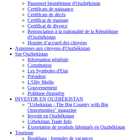
Passeport biométrique d'Ouzbékistan
Certificats de naissance
Certificats de décès
Certificat de mariage
Certificat de divorce
Renonciation à la nationalité de la République
d'Ouzbékistan
Horaire d’accueil des citoyens
Annonses aux citoyens d'Ouzbékistan
Sur Ouzbekistan
Information générale
Constitution
Les Symboles d'Etat
Président
L'Oliy Majlis
Gouvernement
Politique étrangère
INVESTIR EN OUZBÉKISTAN
"Uzbekistan - The Big Country with Big
Opportunities" magazine
Investir en Ouzbékistan
Uzbekistan Trade Info
Exportation de produits fabriqués en Ouzbékistan
Tourisme
Boukhara : formules de vacances