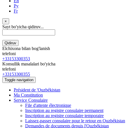
En
Ру
Fr
×
Sayt bo'yicha qidiruv...
Qidiruv
Elchixona bilan bog'lanish
telefoni
+33153300353
Konsullik masalalari bo'yicha
telefoni
+33153300355
Toggle navigation
Président de 'Ouzbékistan
Ma Constitution
Service Consulaire
File d'attente électronique
Inscription au registre consulaire permanent
Inscription au registre consulaire temporaire
Laissez-passer consulaire pour le retour en Ouzbékistan
Demandes de documents depuis l'Ouzbékistan