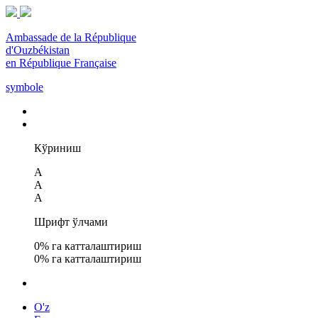
Ambassade de la République
d'Ouzbékistan
en République Française
symbole
Кўриниш
A
A
A
Шрифт ўлчами
0
% га катталаштириш
0
% га катталаштириш
O'z