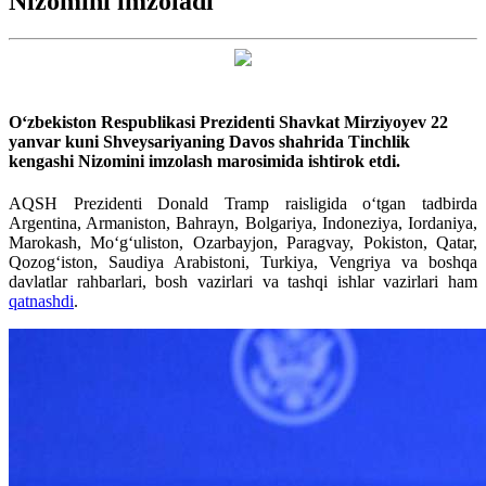
Nizomini imzoladi
O‘zbekiston Respublikasi Prezidenti Shavkat Mirziyoyev 22
yanvar kuni Shveysariyaning Davos shahrida Tinchlik
kengashi Nizomini imzolash marosimida ishtirok etdi.
AQSH Prezidenti Donald Tramp raisligida o‘tgan tadbirda
Argentina, Armaniston, Bahrayn, Bolgariya, Indoneziya, Iordaniya,
Marokash, Mo‘g‘uliston, Ozarbayjon, Paragvay, Pokiston, Qatar,
Qozog‘iston, Saudiya Arabistoni, Turkiya, Vengriya va boshqa
davlatlar rahbarlari, bosh vazirlari va tashqi ishlar vazirlari ham
qatnashdi
.