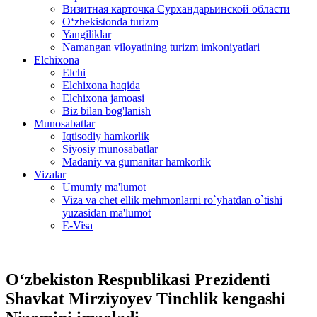
Визитная карточка Сурхандарьинской области
Oʻzbekistonda turizm
Yangiliklar
Namangan viloyatining turizm imkoniyatlari
Elchixona
Elchi
Elchixona haqida
Elchixona jamoasi
Biz bilan bog'lanish
Munosabatlar
Iqtisodiy hamkorlik
Siyosiy munosabatlar
Madaniy va gumanitar hamkorlik
Vizalar
Umumiy ma'lumot
Viza va chet ellik mehmonlarni ro`yhatdan o`tishi
yuzasidan ma'lumot
E-Visa
O‘zbekiston Respublikasi Prezidenti
Shavkat Mirziyoyev Tinchlik kengashi