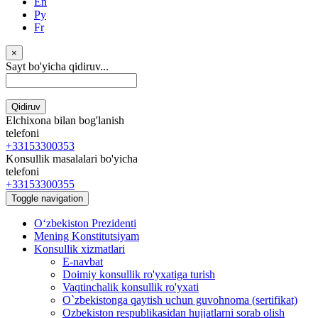
En
Ру
Fr
×
Sayt bo'yicha qidiruv...
Qidiruv
Elchixona bilan bog'lanish
telefoni
+33153300353
Konsullik masalalari bo'yicha
telefoni
+33153300355
Toggle navigation
Oʻzbekiston Prezidenti
Mening Konstitutsiyam
Konsullik xizmatlari
E-navbat
Doimiy konsullik ro'yxatiga turish
Vaqtinchalik konsullik ro'yxati
O`zbekistonga qaytish uchun guvohnoma (sertifikat)
Ozbekiston respublikasidan hujjatlarni sorab olish