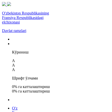
O'zbekiston Respublikasining
Fransiya Respublikasidagi
elchixonasi
Davlat ramzlari
Кўриниш
A
A
A
Шрифт ўлчами
0
% га катталаштириш
0
% га катталаштириш
O'z