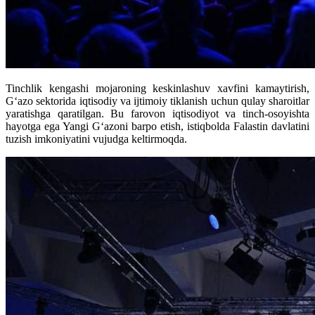
Tinchlik kengashi mojaroning keskinlashuv xavfini kamaytirish,
G‘azo sektorida iqtisodiy va ijtimoiy tiklanish uchun qulay sharoitlar
yaratishga qaratilgan. Bu farovon iqtisodiyot va tinch-osoyishta
hayotga ega Yangi G‘azoni barpo etish, istiqbolda Falastin davlatini
tuzish imkoniyatini vujudga keltirmoqda.