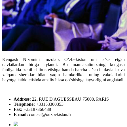
Kengash Nizomini imzolab, O‘zbekiston uni ta’sis etgan
davlatlardan biriga aylandi. Bu mamlakatimizning kengash
faoliyatida izchil ishtirok etishga hamda barcha ta’sischi davlatlar va
xalqaro sheriklar bilan yaqin hamkorlikda uning vakolatlarini
hayotga tatbiq etishda amaliy hissa qo‘shishga tayyorligini anglatadi.
Address:
22, RUE D'AGUESSEAU 75008, PARIS
Telephone:
+33153300353
Fax:
+33187866488
E-mail:
contact@ouzbekistan.fr