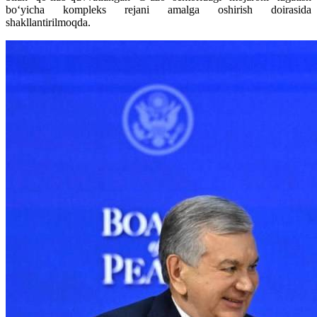
bo‘yicha kompleks rejani amalga oshirish doirasida
shakllantirilmoqda.