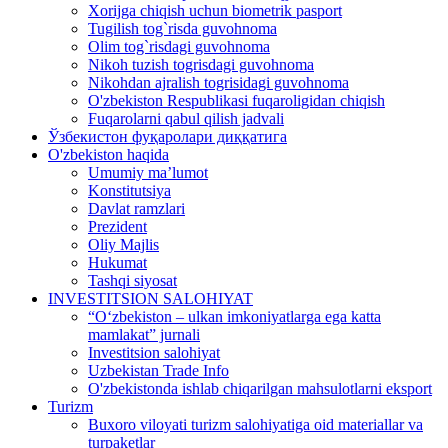
Xorijga chiqish uchun biometrik pasport
Tugilish tog`risda guvohnoma
Olim tog`risdagi guvohnoma
Nikoh tuzish togrisdagi guvohnoma
Nikohdan ajralish togrisidagi guvohnoma
O'zbekiston Respublikasi fuqaroligidan chiqish
Fuqarolarni qabul qilish jadvali
Ўзбекистон фуқаролари диққатига
O'zbekiston haqida
Umumiy ma’lumot
Konstitutsiya
Davlat ramzlari
Prezident
Oliy Majlis
Hukumat
Tashqi siyosat
INVESTITSION SALOHIYAT
“Oʻzbekiston – ulkan imkoniyatlarga ega katta
mamlakat” jurnali
Investitsion salohiyat
Uzbekistan Trade Info
O'zbekistonda ishlab chiqarilgan mahsulotlarni eksport
Turizm
Buxoro viloyati turizm salohiyatiga oid materiallar va
turpaketlar