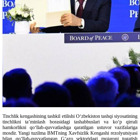
Tinchlik kengashining tashkil etilishi O‘zbekiston tashqi siyosatining
tinchlikni ta’minlash borasidagi tashabbuslari va ko‘p qirrali
hamkorlikni qo‘llab-quvvatlashga qaratilgan ustuvor vazifalariga
mosdir. Yangi tuzilma BMTning Xavfsizlik Kengashi rezolyutsiyasi
bilan qo‘llab-quvvatlangan G‘azo sektoridagi mojaroni tugatish