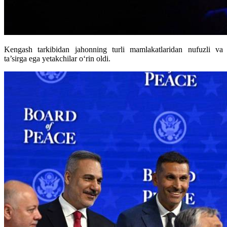
Kengash tarkibidan jahonning turli mamlakatlaridan nufuzli va
ta’sirga ega yetakchilar o‘rin oldi.