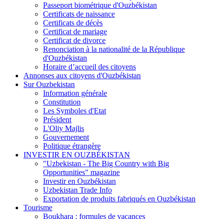
Passeport biométrique d'Ouzbékistan
Certificats de naissance
Certificats de décès
Certificat de mariage
Certificat de divorce
Renonciation à la nationalité de la République
d'Ouzbékistan
Horaire d’accueil des citoyens
Annonses aux citoyens d'Ouzbékistan
Sur Ouzbekistan
Information générale
Constitution
Les Symboles d'Etat
Président
L'Oliy Majlis
Gouvernement
Politique étrangère
INVESTIR EN OUZBÉKISTAN
"Uzbekistan - The Big Country with Big
Opportunities" magazine
Investir en Ouzbékistan
Uzbekistan Trade Info
Exportation de produits fabriqués en Ouzbékistan
Tourisme
Boukhara : formules de vacances