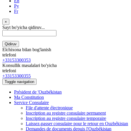
En
Ру
Fr
×
Sayt bo'yicha qidiruv...
Qidiruv
Elchixona bilan bog'lanish
telefoni
+33153300353
Konsullik masalalari bo'yicha
telefoni
+33153300355
Toggle navigation
Président de 'Ouzbékistan
Ma Constitution
Service Consulaire
File d'attente électronique
Inscription au registre consulaire permanent
Inscription au registre consulaire temporaire
Laissez-passer consulaire pour le retour en Ouzbékistan
Demandes de documents depuis l'Ouzbékistan