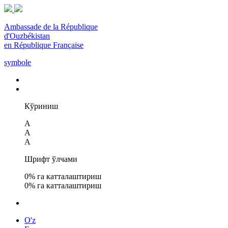
Ambassade de la République
d'Ouzbékistan
en République Française
symbole
Кўриниш
A
A
A
Шрифт ўлчами
0
% га катталаштириш
0
% га катталаштириш
O'z