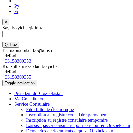
En
Ру
Fr
×
Sayt bo'yicha qidiruv...
Qidiruv
Elchixona bilan bog'lanish
telefoni
+33153300353
Konsullik masalalari bo'yicha
telefoni
+33153300355
Toggle navigation
Président de 'Ouzbékistan
Ma Constitution
Service Consulaire
File d'attente électronique
Inscription au registre consulaire permanent
Inscription au registre consulaire temporaire
Laissez-passer consulaire pour le retour en Ouzbékistan
Demandes de documents depuis l'Ouzbékistan