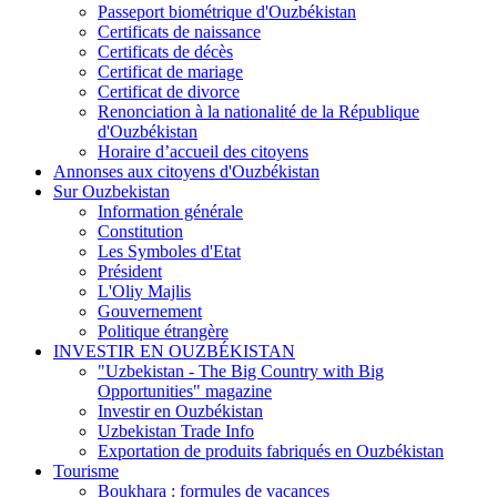
Passeport biométrique d'Ouzbékistan
Certificats de naissance
Certificats de décès
Certificat de mariage
Certificat de divorce
Renonciation à la nationalité de la République
d'Ouzbékistan
Horaire d’accueil des citoyens
Annonses aux citoyens d'Ouzbékistan
Sur Ouzbekistan
Information générale
Constitution
Les Symboles d'Etat
Président
L'Oliy Majlis
Gouvernement
Politique étrangère
INVESTIR EN OUZBÉKISTAN
"Uzbekistan - The Big Country with Big
Opportunities" magazine
Investir en Ouzbékistan
Uzbekistan Trade Info
Exportation de produits fabriqués en Ouzbékistan
Tourisme
Boukhara : formules de vacances