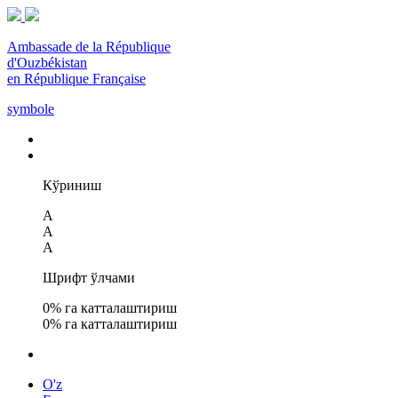
Ambassade de la République
d'Ouzbékistan
en République Française
symbole
Кўриниш
A
A
A
Шрифт ўлчами
0
% га катталаштириш
0
% га катталаштириш
O'z