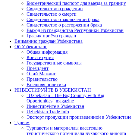
Биометрический паспорт для выезда за границу
Свидетельство о рождении
Свидетельство о смерти
Свидетельство о заключении брака
Свидетельство о расторжении брака
Выход из гражданства Республики Узбекистан
График приёма граждан
Вниманию граждан Узбекистана
Об Узбекистане
Общая информация
Конституция
Государственные символы
Президент
Олий Мажлис
Правительство
Внешняя политика
ИНВЕСТИРУЙТЕ В УЗБЕКИСТАН
"Uzbekistan - The Big Country with Big
Opportunities" magazine
Инвестируйте в Узбекистан
Uzbekistan Trade Info
Экспорт продукции произведенной в Узбекистане
Туризм
Турпакеты и материаллы касательно
туристического потенциала Бухарского вилоята