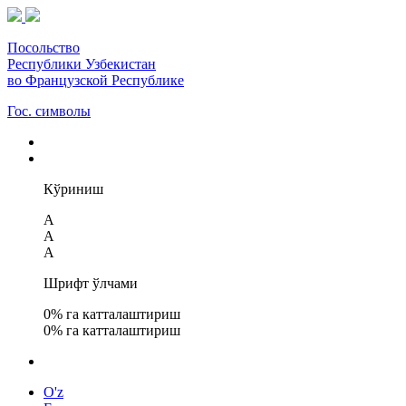
Посольство
Республики Узбекистан
во Французской Республике
Гос. символы
Кўриниш
A
A
A
Шрифт ўлчами
0
% га катталаштириш
0
% га катталаштириш
O'z