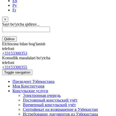
En
Ру
Fr
×
Sayt bo'yicha qidiruv...
Qidiruv
Elchixona bilan bog'lanish
telefoni
+33153300353
Konsullik masalalari bo'yicha
telefoni
+33153300355
Toggle navigation
Президент Узбекистана
Моя Конституция
Консульские услуги
Электронная очередь
Постоянный консульский учёт
Временный консульский учёт
Сертификат на возвращение в Узбекистан
Истребование документов из Узбекистана