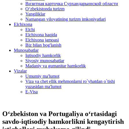
Визитная карточка Сурхандарьинской области
Oʻzbekistonda turizm
Yangiliklar
Namangan viloyatining turizm imkoniyatlari
Elchixona
Elchi
Elchixona haqida
Elchixona jamoasi
Biz bilan bog'lanish
Munosabatlar
Iqtisodiy hamkorlik
Siyosiy munosabatlar
Madaniy va gumanitar hamkorlik
Vizalar
Umumiy ma'lumot
Viza va chet ellik mehmonlarni ro`yhatdan o`tishi
yuzasidan ma'lumot
E-Visa
O‘zbekiston va Portugaliya o‘rtasidagi
savdo-iqtisodiy hamkorlikni kengaytirish