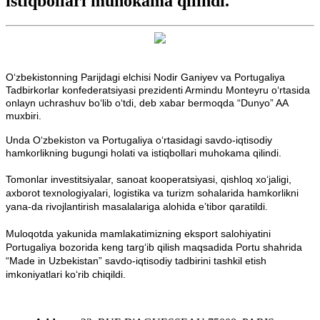
istiqbollari muhokama qilindi.
O‘zbekistonning Parijdagi elchisi Nodir Ganiyev va Portugaliya
Tadbirkorlar konfederatsiyasi prezidenti Armindu Monteyru o‘rtasida
onlayn uchrashuv bo‘lib o‘tdi, deb xabar bermoqda “Dunyo” AA
muxbiri.
Unda O‘zbekiston va Portugaliya o‘rtasidagi savdo-iqtisodiy
hamkorlikning bugungi holati va istiqbollari muhokama qilindi.
Tomonlar investitsiyalar, sanoat kooperatsiyasi, qishloq xo‘jaligi,
axborot texnologiyalari, logistika va turizm sohalarida hamkorlikni
yana-da rivojlantirish masalalariga alohida e’tibor qaratildi.
Muloqotda yakunida mamlakatimizning eksport salohiyatini
Portugaliya bozorida keng targ‘ib qilish maqsadida Portu shahrida
“Made in Uzbekistan” savdo-iqtisodiy tadbirini tashkil etish
imkoniyatlari ko‘rib chiqildi.