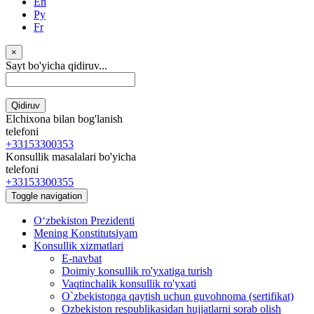
En
Ру
Fr
×
Sayt bo'yicha qidiruv...
Qidiruv
Elchixona bilan bog'lanish
telefoni
+33153300353
Konsullik masalalari bo'yicha
telefoni
+33153300355
Toggle navigation
Oʻzbekiston Prezidenti
Mening Konstitutsiyam
Konsullik xizmatlari
E-navbat
Doimiy konsullik ro'yxatiga turish
Vaqtinchalik konsullik ro'yxati
O`zbekistonga qaytish uchun guvohnoma (sertifikat)
Ozbekiston respublikasidan hujjatlarni sorab olish