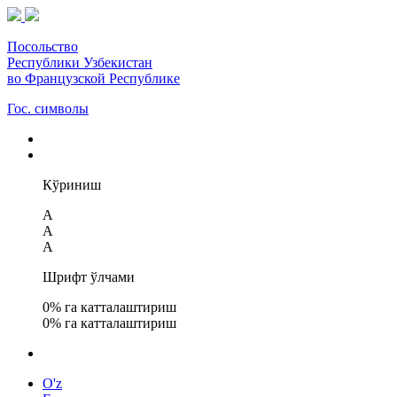
Посольство
Республики Узбекистан
во Французской Республике
Гос. символы
Кўриниш
A
A
A
Шрифт ўлчами
0
% га катталаштириш
0
% га катталаштириш
O'z