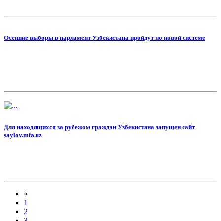
Осенние выборы в парламент Узбекистана пройдут по новой системе
Для находящихся за рубежом граждан Узбекистана запущен сайт
saylov.mfa.uz
«
1
2
3