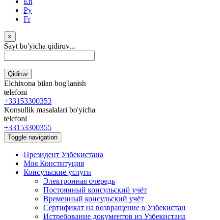
En
Ру
Fr
×
Sayt bo'yicha qidiruv...
Qidiruv
Elchixona bilan bog'lanish
telefoni
+33153300353
Konsullik masalalari bo'yicha
telefoni
+33153300355
Toggle navigation
Президент Узбекистана
Моя Конституция
Консульские услуги
Электронная очередь
Постоянный консульский учёт
Временный консульский учёт
Сертификат на возвращение в Узбекистан
Истребование документов из Узбекистана