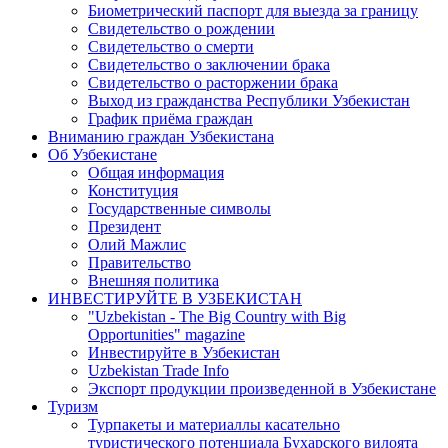
Биометрический паспорт для выезда за границу
Свидетельство о рождении
Свидетельство о смерти
Свидетельство о заключении брака
Свидетельство о расторжении брака
Выход из гражданства Республики Узбекистан
График приёма граждан
Вниманию граждан Узбекистана
Об Узбекистане
Общая информация
Конституция
Государственные символы
Президент
Олий Мажлис
Правительство
Внешняя политика
ИНВЕСТИРУЙТЕ В УЗБЕКИСТАН
"Uzbekistan - The Big Country with Big
Opportunities" magazine
Инвестируйте в Узбекистан
Uzbekistan Trade Info
Экспорт продукции произведенной в Узбекистане
Туризм
Турпакеты и материаллы касательно
туристического потенциала Бухарского вилоята