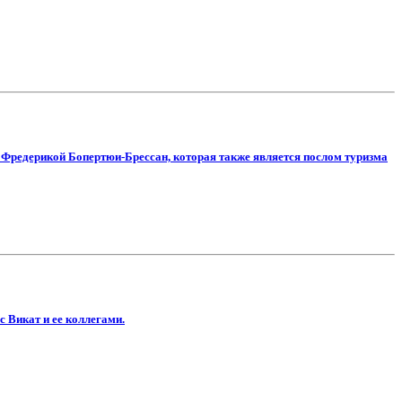
й Фредерикой Бопертюи-Брессан, которая также является послом туризма
 Викат и ее коллегами.