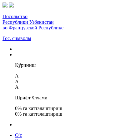
Посольство
Республики Узбекистан
во Французской Республике
Гос. символы
Кўриниш
A
A
A
Шрифт ўлчами
0
% га катталаштириш
0
% га катталаштириш
O'z