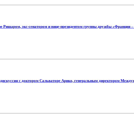
ре Ришаром, экс-сенатором и вице-президентом группы дружбы «Франция –
 дискуссия с доктором Сальваторе Арико, генеральным директором Междун