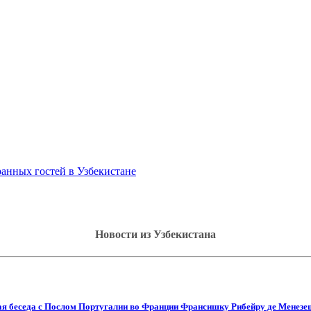
анных гостей в Узбекистане
Новости из Узбекистана
ая беседа с Послом Португалии во Франции Франсишку Рибейру де Менезе