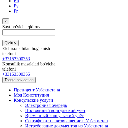
En
Ру
Fr
×
Sayt bo'yicha qidiruv...
Qidiruv
Elchixona bilan bog'lanish
telefoni
+33153300353
Konsullik masalalari bo'yicha
telefoni
+33153300355
Toggle navigation
Президент Узбекистана
Моя Конституция
Консульские услуги
Электронная очередь
Постоянный консульский учёт
Временный консульский учёт
Сертификат на возвращение в Узбекистан
Истребование документов из Узбекистана