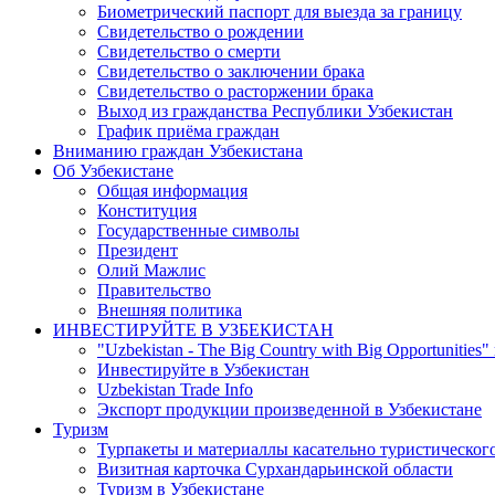
Биометрический паспорт для выезда за границу
Свидетельство о рождении
Свидетельство о смерти
Свидетельство о заключении брака
Свидетельство о расторжении брака
Выход из гражданства Республики Узбекистан
График приёма граждан
Вниманию граждан Узбекистана
Об Узбекистане
Общая информация
Конституция
Государственные символы
Президент
Олий Мажлис
Правительство
Внешняя политика
ИНВЕСТИРУЙТЕ В УЗБЕКИСТАН
"Uzbekistan - The Big Country with Big Opportunities"
Инвестируйте в Узбекистан
Uzbekistan Trade Info
Экспорт продукции произведенной в Узбекистане
Туризм
Турпакеты и материаллы касательно туристическог
Визитная карточка Сурхандарьинской области
Туризм в Узбекистане