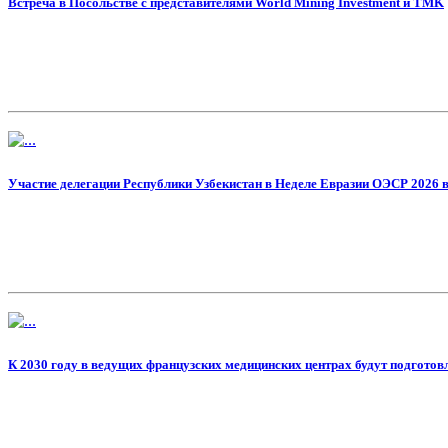
Встреча в Посольстве с представителями World Mining Investment и TMK
Участие делегации Республики Узбекистан в Неделе Евразии ОЭСР 2026 
К 2030 году в ведущих французских медицинских центрах будут подготов