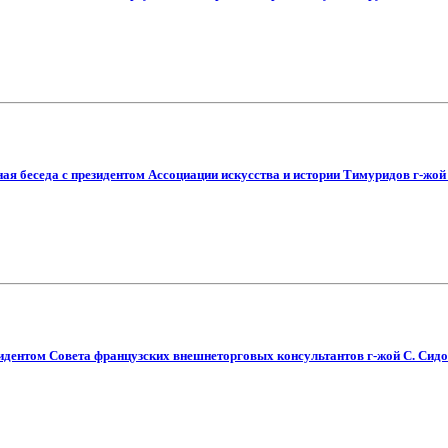
ная беседа с президентом Ассоциации искусства и истории Тимуридов г-жо
зидентом Совета французских внешнеторговых консультантов г-жой С. Сидос