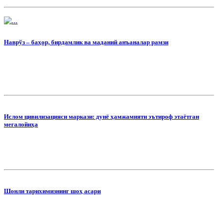
Наврўз – баҳор, бирдамлик ва маданий анъаналар рамзи
Ислом цивилизацияси маркази: дунё ҳамжамияти эътироф этаётган
мегалойиҳа
Шонли тарихимизнинг шоҳ асари