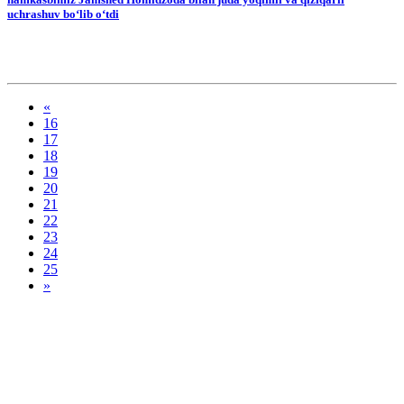
uchrashuv bo‘lib o‘tdi
«
16
17
18
19
20
21
22
23
24
25
»