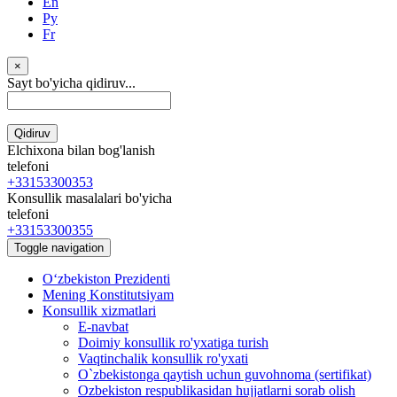
En
Ру
Fr
×
Sayt bo'yicha qidiruv...
Qidiruv
Elchixona bilan bog'lanish
telefoni
+33153300353
Konsullik masalalari bo'yicha
telefoni
+33153300355
Toggle navigation
Oʻzbekiston Prezidenti
Mening Konstitutsiyam
Konsullik xizmatlari
E-navbat
Doimiy konsullik ro'yxatiga turish
Vaqtinchalik konsullik ro'yxati
O`zbekistonga qaytish uchun guvohnoma (sertifikat)
Ozbekiston respublikasidan hujjatlarni sorab olish