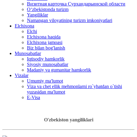
Визитная карточка Сурхандарьинской области
Oʻzbekistonda turizm
Yangiliklar
Namangan viloyatining turizm imkoniyatlari
Elchixona
Elchi
Elchixona haqida
Elchixona jamoasi
Biz bilan bog'lanish
Munosabatlar
Iqtisodiy hamkorlik
Siyosiy munosabatlar
Madaniy va gumanitar hamkorlik
Vizalar
Umumiy ma'lumot
Viza va chet ellik mehmonlarni ro`yhatdan o`tishi
yuzasidan ma'lumot
E-Visa
O'zbekiston yangiliklari