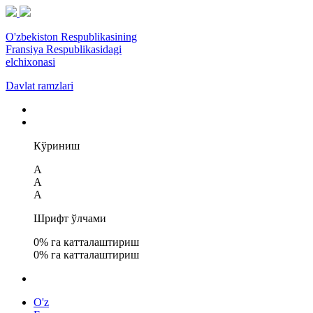
O'zbekiston Respublikasining
Fransiya Respublikasidagi
elchixonasi
Davlat ramzlari
Кўриниш
A
A
A
Шрифт ўлчами
0
% га катталаштириш
0
% га катталаштириш
O'z