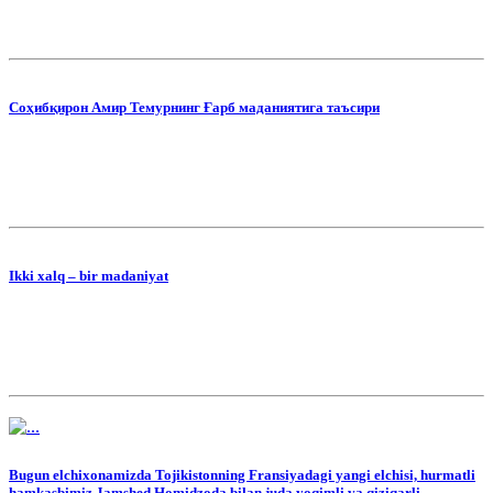
Соҳибқирон Амир Темурнинг Ғарб маданиятига таъсири
Ikki xalq – bir madaniyat
Bugun elchixonamizda Tojikistonning Fransiyadagi yangi elchisi, hurmatli
hamkasbimiz Jamshed Homidzoda bilan juda yoqimli va qiziqarli