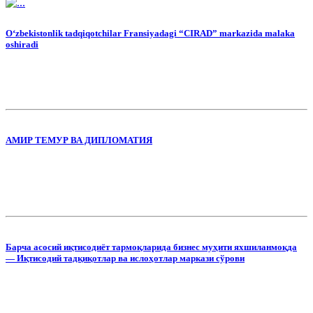
O‘zbekistonlik tadqiqotchilar Fransiyadagi “CIRAD” markazida malaka
oshiradi
АМИР ТЕМУР ВА ДИПЛОМАТИЯ
Барча асосий иқтисодиёт тармоқларида бизнес муҳити яхшиланмоқда
— Иқтисодий тадқиқотлар ва ислоҳотлар маркази сўрови