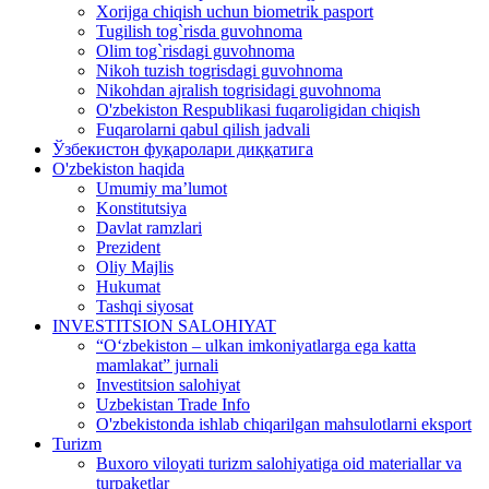
Xorijga chiqish uchun biometrik pasport
Tugilish tog`risda guvohnoma
Olim tog`risdagi guvohnoma
Nikoh tuzish togrisdagi guvohnoma
Nikohdan ajralish togrisidagi guvohnoma
O'zbekiston Respublikasi fuqaroligidan chiqish
Fuqarolarni qabul qilish jadvali
Ўзбекистон фуқаролари диққатига
O'zbekiston haqida
Umumiy ma’lumot
Konstitutsiya
Davlat ramzlari
Prezident
Oliy Majlis
Hukumat
Tashqi siyosat
INVESTITSION SALOHIYAT
“Oʻzbekiston – ulkan imkoniyatlarga ega katta
mamlakat” jurnali
Investitsion salohiyat
Uzbekistan Trade Info
O'zbekistonda ishlab chiqarilgan mahsulotlarni eksport
Turizm
Buxoro viloyati turizm salohiyatiga oid materiallar va
turpaketlar