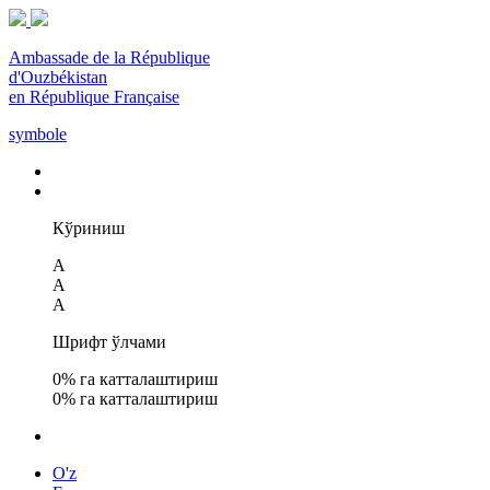
Ambassade de la République
d'Ouzbékistan
en République Française
symbole
Кўриниш
A
A
A
Шрифт ўлчами
0
% га катталаштириш
0
% га катталаштириш
O'z