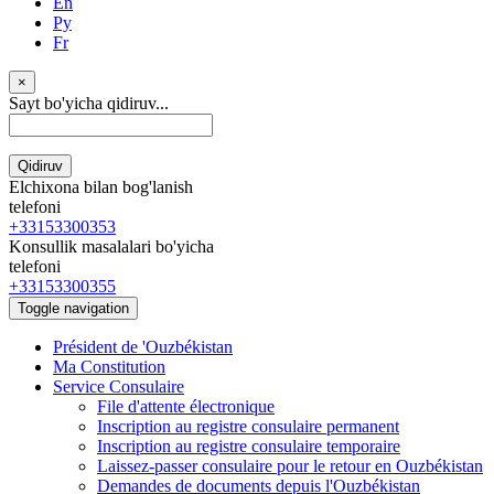
En
Ру
Fr
×
Sayt bo'yicha qidiruv...
Qidiruv
Elchixona bilan bog'lanish
telefoni
+33153300353
Konsullik masalalari bo'yicha
telefoni
+33153300355
Toggle navigation
Président de 'Ouzbékistan
Ma Constitution
Service Consulaire
File d'attente électronique
Inscription au registre consulaire permanent
Inscription au registre consulaire temporaire
Laissez-passer consulaire pour le retour en Ouzbékistan
Demandes de documents depuis l'Ouzbékistan