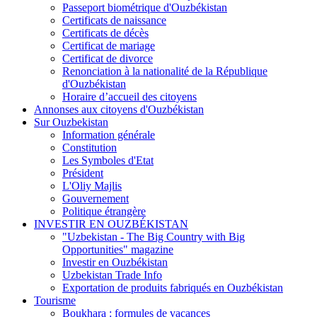
Passeport biométrique d'Ouzbékistan
Certificats de naissance
Certificats de décès
Certificat de mariage
Certificat de divorce
Renonciation à la nationalité de la République
d'Ouzbékistan
Horaire d’accueil des citoyens
Annonses aux citoyens d'Ouzbékistan
Sur Ouzbekistan
Information générale
Constitution
Les Symboles d'Etat
Président
L'Oliy Majlis
Gouvernement
Politique étrangère
INVESTIR EN OUZBÉKISTAN
"Uzbekistan - The Big Country with Big
Opportunities" magazine
Investir en Ouzbékistan
Uzbekistan Trade Info
Exportation de produits fabriqués en Ouzbékistan
Tourisme
Boukhara : formules de vacances