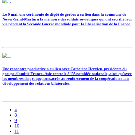
Le 6 mai, une cérémonie de dépôt de gerbes a eu lieu dans la commune de
Noyer-Saint-Martin à la mémoire des soldats soviétiques qui ont sacrifié leur
vie pendant la Seconde Guerre mondiale pour la libéralisation de la France.
Une rencontre productive a eu lieu avec Catherine Hervieu, présidente du
groupe d’amitié France–Asie centrale à l’Assemblée nationale, ainsi qu’avec
les membres du groupe, consacrée au renforcement de la coopération et au
développement des relations bilatérales.
«
8
9
10
11